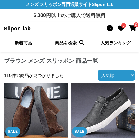
メンズ スリッポン
専門通販サイト
Slipon-lab
6,000
円以上のご購入で送料無料
0
0
Slipon-lab
新着商品
商品を検索
人気ランキング
ブラウン メンズ スリッポン 商品一覧
110
件の商品が見つかりました
SALE
SALE