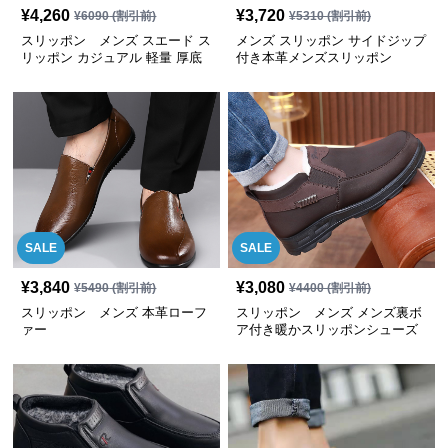
¥
4,260
¥
3,720
¥
6090
(割引前)
¥
5310
(割引前)
スリッポン メンズ スエード ス
メンズ スリッポン サイドジップ
リッポン カジュアル 軽量 厚底
付き本革メンズスリッポン
SALE
SALE
¥
3,840
¥
3,080
¥
5490
(割引前)
¥
4400
(割引前)
スリッポン メンズ 本革ローフ
スリッポン メンズ メンズ裏ボ
ァー
ア付き暖かスリッポンシューズ