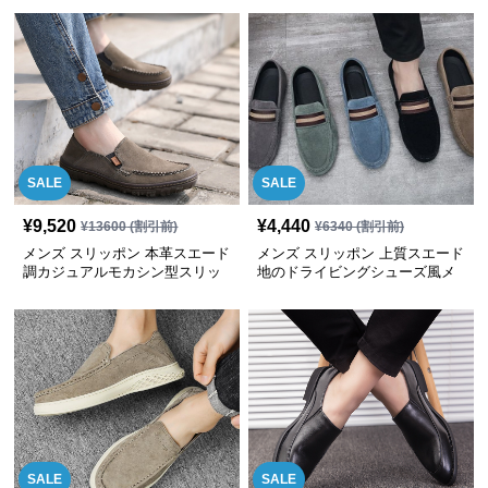
SALE
SALE
¥
9,520
¥
4,440
¥
13600
(割引前)
¥
6340
(割引前)
メンズ スリッポン 本革スエード
メンズ スリッポン 上質スエード
調カジュアルモカシン型スリッ
地のドライビングシューズ風メ
ポン
ンズスリッポン
SALE
SALE