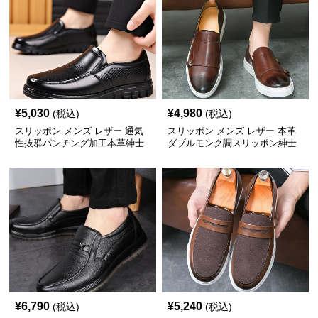
¥
5,030
¥
4,980
(税込)
(税込)
スリッポン メンズ レザー 通気
スリッポン メンズ レザー 本革
性抜群パンチング加工本革紳士
ダブルモンク調スリッポン紳士
靴
靴
¥
6,790
¥
5,240
(税込)
(税込)