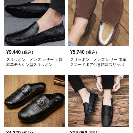
¥
9,440
¥
5,740
(税込)
(税込)
スリッポン メンズ レザー 上質
スリッポン メンズ レザー 本革
本革モカシン型スリッポン
スエードボア付き防寒スリッポ
ン
¥
4,270
¥
14,060