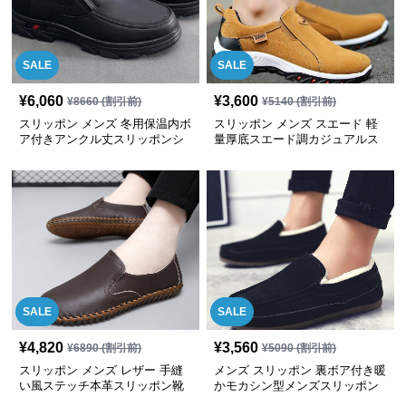
SALE
SALE
¥
6,060
¥
3,600
¥
8660
(割引前)
¥
5140
(割引前)
スリッポン メンズ 冬用保温内ボ
スリッポン メンズ スエード 軽
ア付きアンクル丈スリッポンシ
量厚底スエード調カジュアルス
ューズ
リッポンシューズ
SALE
SALE
¥
4,820
¥
3,560
¥
6890
(割引前)
¥
5090
(割引前)
スリッポン メンズ レザー 手縫
メンズ スリッポン 裏ボア付き暖
い風ステッチ本革スリッポン靴
かモカシン型メンズスリッポン