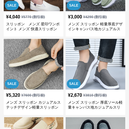
SALE
SALE
¥
4,040
¥
3,000
¥
5770
(割引前)
¥
4290
(割引前)
スリッポン メンズ 星印ワンポ
メンズ スリッポン 軽量厚底デザ
イント メンズ 快適スリッポン
インキャンバス地カジュアルス
リッポン
SALE
SALE
¥
5,320
¥
2,670
¥
7600
(割引前)
¥
3810
(割引前)
メンズ スリッポン カジュアルス
メンズ スリッポン 厚底ソール軽
テッチデザイン軽量スリッポン
量キャンバス地カジュアルスリ
ッポン