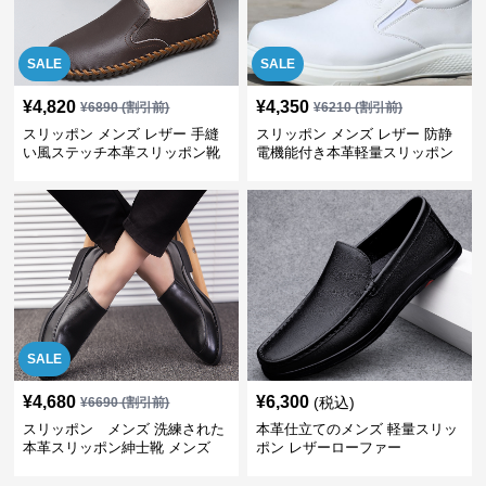
SALE
SALE
¥
4,820
¥
4,350
¥
6890
(割引前)
¥
6210
(割引前)
スリッポン メンズ レザー 手縫
スリッポン メンズ レザー 防静
い風ステッチ本革スリッポン靴
電機能付き本革軽量スリッポン
SALE
¥
4,680
¥
6,300
(税込)
¥
6690
(割引前)
スリッポン メンズ 洗練された
本革仕立てのメンズ 軽量スリッ
本革スリッポン紳士靴 メンズ
ポン レザーローファー