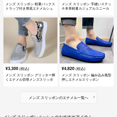
メンズ スリッポン 軽量バックス
メンズ スリッポン 手縫いステッ
トラップ付き厚底エナメルシュ
チ本革軽量カジュアルスニーカ
ーズ
ー
¥
3,300
¥
4,820
(税込)
(税込)
メンズ スリッポン グリッター輝
メンズ スリッポン 編み込み風型
くエナメル切替メンズスリッポ
押しエナメルスリッポン
ン
›
メンズ スリッポン
の
エナメル
一覧へ