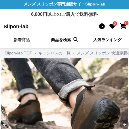
メンズ スリッポン
専門通販サイト
Slipon-lab
6,000
円以上のご購入で送料無料
0
0
Slipon-lab
新着商品
商品を検索
人気ランキング
Slipon-lab TOP
›
キャンバスの一覧
›
メンズ スリッポン 快適穿
Previous slide
Ne