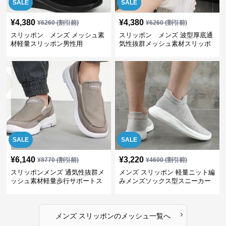
SALE
SALE
¥
4,380
¥
4,380
¥
6260
(割引前)
¥
6260
(割引前)
スリッポン メンズ メッシュ素
スリッポン メンズ 波型厚底通
材軽量スリッポン男性用
気性抜群メッシュ素材スリッポ
ン
SALE
SALE
¥
6,140
¥
3,220
¥
8770
(割引前)
¥
4600
(割引前)
スリッポンメンズ 通気性抜群メ
メンズ スリッポン 軽量ニット編
ッシュ素材軽量歩行サポートス
みメンズソックス型スニーカー
ニーカー
›
メンズ スリッポン
の
メッシュ
一覧へ