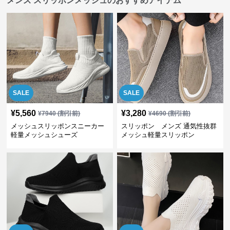
メンズ スリッポンメッシュのおすすめアイテム
SALE
SALE
¥
5,560
¥
3,280
¥
7940
(割引前)
¥
4690
(割引前)
メッシュスリッポンスニーカー
スリッポン メンズ 通気性抜群
軽量メッシュシューズ
メッシュ軽量スリッポン