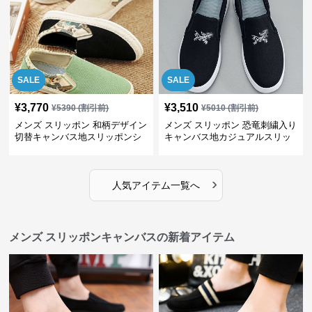
SALE
SALE
¥
3,770
¥
3,510
¥
5390
(割引前)
¥
5010
(割引前)
メンズ スリッポン 和柄デザイン
メンズ スリッポン 恐竜刺繍入り
切替キャンバス地スリッポンシ
キャンバス地カジュアルスリッ
ューズ
ポン
›
人気アイテム一覧へ
メンズ スリッポンキャンバスの新着アイテム