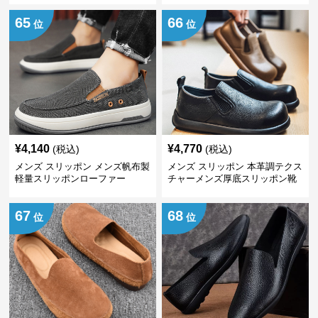
65
66
位
位
¥
4,140
¥
4,770
(税込)
(税込)
メンズ スリッポン メンズ帆布製
メンズ スリッポン 本革調テクス
軽量スリッポンローファー
チャーメンズ厚底スリッポン靴
67
68
位
位