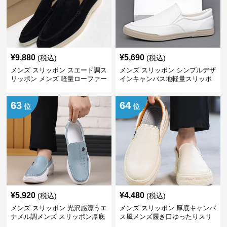
¥
9,880
¥
5,690
(税込)
(税込)
メンズ スリッポン スエード調ス
メンズ スリッポン シンプルデザ
リッポン メンズ 軽量ローファー
インキャンバス地軽量スリッポ
ンシューズ
63
64
位
位
¥
5,920
¥
4,480
(税込)
(税込)
メンズ スリッポン 光沢感漂うエ
メンズ スリッポン 厚底キャンバ
ナメル調メンズ スリッポン厚底
ス風メンズ履き口ゆったりスリ
靴
ッポン