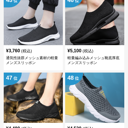
45
46
位
位
¥
3,760
¥
5,100
(税込)
(税込)
通気性抜群メッシュ素材の軽量
軽量編み込みメッシュ靴底厚底
メンズスリッポン
メンズスリッポン
47
48
位
位