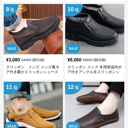
9
10
位
位
SALE
SALE
¥
3,080
¥
6,060
¥
4400
(割引前)
¥
8660
(割引前)
スリッポン メンズ メンズ裏ボ
スリッポン メンズ 冬用保温内ボ
ア付き暖かスリッポンシューズ
ア付きアンクル丈スリッポンシ
ューズ
11
12
位
位
SALE
SALE