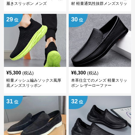
履きスリッポン メンズ
材 軽量通気性抜群メンズスリッ
ポン
29
30
位
位
¥
5,300
¥
6,300
(税込)
(税込)
軽量メッシュ編みソックス風厚
本革仕立てのメンズ 軽量スリッ
底メンズスリッポン
ポン レザーローファー
31
32
位
位