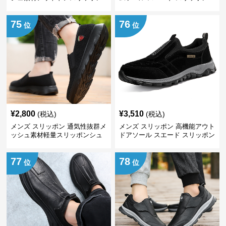
シューズ
75
76
位
位
¥
2,800
¥
3,510
(税込)
(税込)
メンズ スリッポン 通気性抜群メ
メンズ スリッポン 高機能アウト
ッシュ素材軽量スリッポンシュ
ドアソール スエード スリッポン
ーズ
77
78
位
位