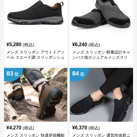
¥
5,280
¥
6,240
(税込)
(税込)
メンズ スリッポン アウトドアソ
メンズ スリッポン 軽量設計キャ
ール スエード調 スリッポンシュ
ンバス地カジュアルメンズスリ
ーズ
ッポン
83
84
位
位
¥
4,270
¥
6,370
(税込)
(税込)
メンズ スリッポン 快適穿脱機能
メンズ スリッポン 通気性抜群ニ