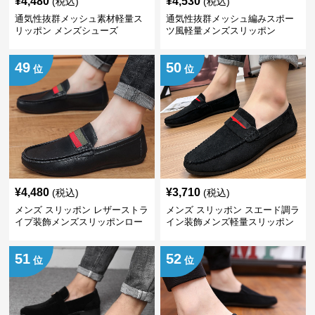
¥
4,480
¥
4,530
(税込)
(税込)
通気性抜群メッシュ素材軽量ス
通気性抜群メッシュ編みスポー
リッポン メンズシューズ
ツ風軽量メンズスリッポン
49
50
位
位
¥
4,480
¥
3,710
(税込)
(税込)
メンズ スリッポン レザーストラ
メンズ スリッポン スエード調ラ
イプ装飾メンズスリッポンロー
イン装飾メンズ軽量スリッポン
ファー
51
52
位
位