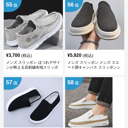
55
56
位
位
¥
3,700
¥
5,920
(税込)
(税込)
メンズ スリッポン ほつれデザイ
メンズ スリッポン メンズ スエ
ンが映える花刺繍布地スリッポ
ード調キャンバス スリッポンシ
ン
ューズ
57
58
位
位