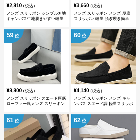
¥
2,810
¥
3,660
(税込)
(税込)
メンズ スリッポン シンプル無地
メンズ スリッポン メンズ 厚底
キャンバス生地履きやすい軽量
スリッポン 軽量 脱ぎ履き簡単
スリッポン
59
60
位
位
¥
8,800
¥
4,140
(税込)
(税込)
メンズ スリッポン スエード厚底
メンズ スリッポン メンズ キャ
ローファー風メンズ スリッポン
ンバス スエード調 軽量スリッポ
ン
61
62
位
位