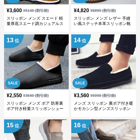
¥
3,600
¥
4,820
¥
5140
(割引前)
¥
6890
(割引前)
スリッポン メンズ スエード 軽
スリッポン メンズ レザー 手縫
量厚底スエード調カジュアルス
い風ステッチ本革スリッポン靴
リッポンシューズ
13
14
位
位
SALE
SALE
¥
2,550
¥
3,560
¥
3640
(割引前)
¥
5090
(割引前)
スリッポン メンズ ボア 防寒裏
メンズ スリッポン 裏ボア付き暖
ボア付き軽量スリッポンシュー
かモカシン型メンズスリッポン
ズ
15
16
位
位