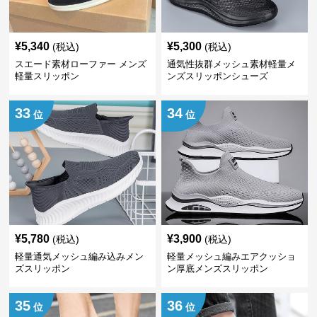
¥
5,340
¥
5,300
(税込)
(税込)
スエード素材ローファー メンズ
通気性抜群メッシュ素材軽量メ
軽量スリッポン
ンズスリッポンシューズ
33
34
位
位
¥
5,780
¥
3,900
(税込)
(税込)
軽量通気メッシュ編み込みメン
軽量メッシュ編みエアクッショ
ズスリッポン
ン厚底メンズスリッポン
35
36
位
位