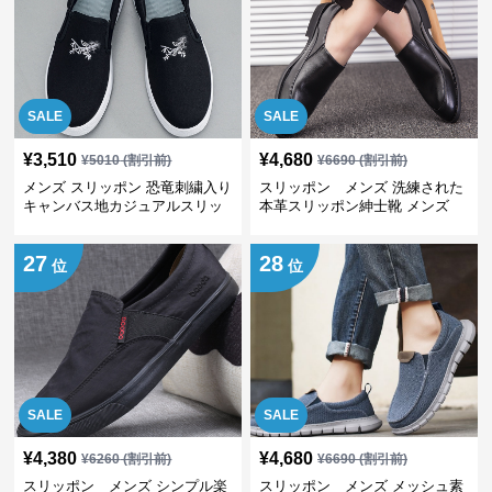
SALE
SALE
¥
3,510
¥
4,680
¥
5010
(割引前)
¥
6690
(割引前)
メンズ スリッポン 恐竜刺繍入り
スリッポン メンズ 洗練された
キャンバス地カジュアルスリッ
本革スリッポン紳士靴 メンズ
ポン
27
28
位
位
SALE
SALE
¥
4,380
¥
4,680
¥
6260
(割引前)
¥
6690
(割引前)
スリッポン メンズ シンプル楽
スリッポン メンズ メッシュ素