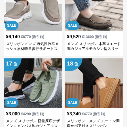
SALE
SALE
¥
6,140
¥
9,520
¥
8770
(割引前)
¥
13600
(割引前)
スリッポンメンズ 通気性抜群メ
メンズ スリッポン 本革スエード
ッシュ素材軽量歩行サポートス
調カジュアルモカシン型スリッ
ニーカー
ポン
17
18
位
位
SALE
SALE
¥
3,000
¥
3,340
¥
4290
(割引前)
¥
4770
(割引前)
メンズ スリッポン 軽量厚底デザ
スリッポン メンズ ムートン調
インキャンバス地カジュアルス
暖かボア付きスリッポン