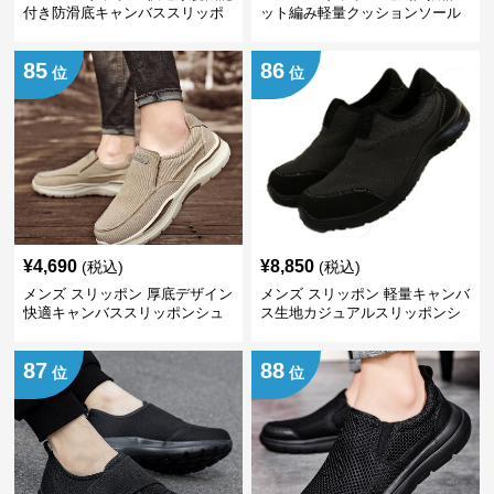
付き防滑底キャンバススリッポ
ット編み軽量クッションソール
ン
スリッポン
85
86
位
位
¥
4,690
¥
8,850
(税込)
(税込)
メンズ スリッポン 厚底デザイン
メンズ スリッポン 軽量キャンバ
快適キャンバススリッポンシュ
ス生地カジュアルスリッポンシ
ーズ
ューズ
87
88
位
位