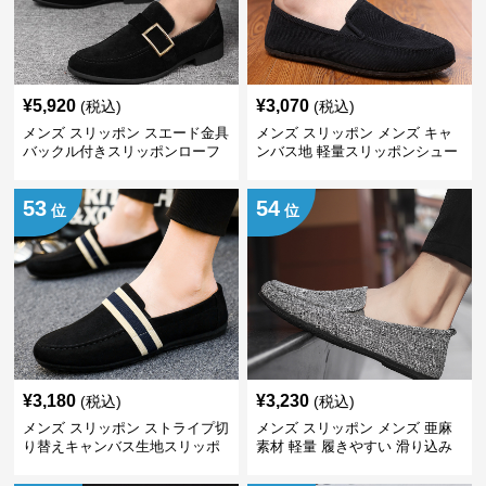
¥
5,920
¥
3,070
(税込)
(税込)
メンズ スリッポン スエード金具
メンズ スリッポン メンズ キャ
バックル付きスリッポンローフ
ンバス地 軽量スリッポンシュー
ァー
ズ
53
54
位
位
¥
3,180
¥
3,230
(税込)
(税込)
メンズ スリッポン ストライプ切
メンズ スリッポン メンズ 亜麻
り替えキャンバス生地スリッポ
素材 軽量 履きやすい 滑り込み
ン
式