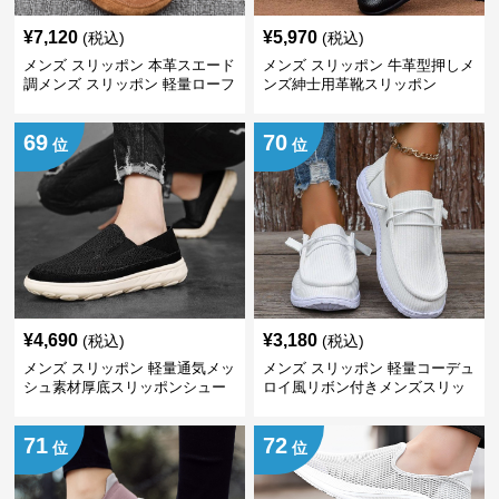
¥
7,120
¥
5,970
(税込)
(税込)
メンズ スリッポン 本革スエード
メンズ スリッポン 牛革型押しメ
調メンズ スリッポン 軽量ローフ
ンズ紳士用革靴スリッポン
ァー
69
70
位
位
¥
4,690
¥
3,180
(税込)
(税込)
メンズ スリッポン 軽量通気メッ
メンズ スリッポン 軽量コーデュ
シュ素材厚底スリッポンシュー
ロイ風リボン付きメンズスリッ
ズ
ポン
71
72
位
位