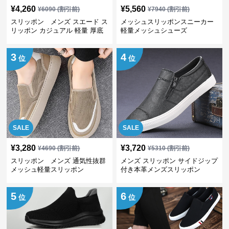
¥
4,260
¥
5,560
¥
6090
(割引前)
¥
7940
(割引前)
スリッポン メンズ スエード ス
メッシュスリッポンスニーカー
リッポン カジュアル 軽量 厚底
軽量メッシュシューズ
3
4
位
位
SALE
SALE
¥
3,280
¥
3,720
¥
4690
(割引前)
¥
5310
(割引前)
スリッポン メンズ 通気性抜群
メンズ スリッポン サイドジップ
メッシュ軽量スリッポン
付き本革メンズスリッポン
5
6
位
位