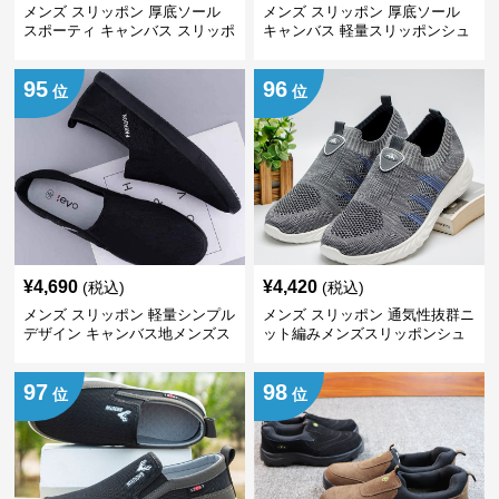
メンズ スリッポン 厚底ソール
メンズ スリッポン 厚底ソール
スポーティ キャンバス スリッポ
キャンバス 軽量スリッポンシュ
ン
ーズ
95
96
位
位
¥
4,690
¥
4,420
(税込)
(税込)
メンズ スリッポン 軽量シンプル
メンズ スリッポン 通気性抜群ニ
デザイン キャンバス地メンズス
ット編みメンズスリッポンシュ
リッポン
ーズ
97
98
位
位