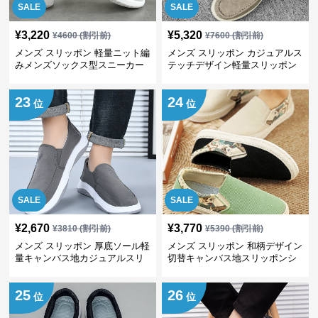
SALE
SALE
¥
3,220
¥
5,320
¥
4600
(割引前)
¥
7600
(割引前)
メンズ スリッポン 軽量ニット編
メンズ スリッポン カジュアルス
みメンズソックス型スニーカー
テッチデザイン軽量スリッポン
23
24
位
位
SALE
SALE
¥
2,670
¥
3,770
¥
3810
(割引前)
¥
5390
(割引前)
メンズ スリッポン 厚底ソール軽
メンズ スリッポン 和柄デザイン
量キャンバス地カジュアルスリ
切替キャンバス地スリッポンシ
ッポン
ューズ
25
26
位
位