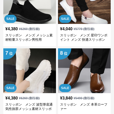
SALE
SALE
¥
4,380
¥
4,040
¥
6260
(割引前)
¥
5770
(割引前)
スリッポン メンズ メッシュ素
スリッポン メンズ 星印ワンポ
材軽量スリッポン男性用
イント メンズ 快適スリッポン
7
8
位
位
SALE
SALE
¥
4,380
¥
3,840
¥
6260
(割引前)
¥
5490
(割引前)
スリッポン メンズ 波型厚底通
スリッポン メンズ 本革ローフ
気性抜群メッシュ素材スリッポ
ァー
ン