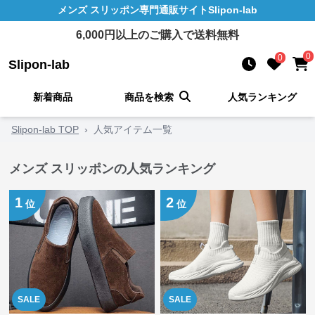
メンズ スリッポン
専門通販サイト
Slipon-lab
6,000
円以上のご購入で送料無料
0
0
Slipon-lab
新着商品
商品を検索
人気ランキング
Slipon-lab TOP
›
人気アイテム一覧
メンズ スリッポンの人気ランキング
1
2
位
位
SALE
SALE