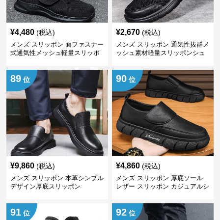
¥
4,480
¥
2,670
(税込)
(税込)
メンズ スリッポン 面ファスナー
メンズ スリッポン 通気性抜群メ
式通気性メッシュ軽量スリッポ
ッシュ素材軽量スリッポンシュ
ンシューズ
ーズ
89
90
位
位
¥
9,860
¥
4,860
(税込)
(税込)
メンズ スリッポン 本革シンプル
メンズ スリッポン 厚底ソール
デザイン厚底スリッポン
レザー スリッポン カジュアルシ
ューズ
91
92
位
位