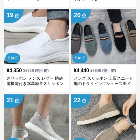
リッポン
19
20
位
位
SALE
SALE
¥
4,350
¥
4,440
¥
6210
(割引前)
¥
6340
(割引前)
スリッポン メンズ レザー 防静
メンズ スリッポン 上質スエード
電機能付き本革軽量スリッポン
地のドライビングシューズ風メ
ンズスリッポン
21
22
位
位