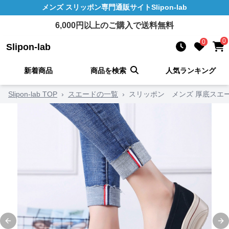
メンズ スリッポン
専門通販サイト
Slipon-lab
6,000
円以上のご購入で送料無料
0
0
Slipon-lab
新着商品
商品を検索
人気ランキング
Slipon-lab TOP
›
スエードの一覧
›
スリッポン メンズ 厚底スエー
Previous slide
Ne