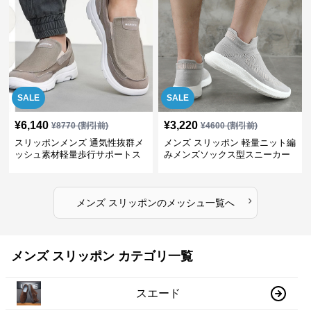
SALE
SALE
¥
6,140
¥
3,220
¥
8770
(割引前)
¥
4600
(割引前)
スリッポンメンズ 通気性抜群メ
メンズ スリッポン 軽量ニット編
ッシュ素材軽量歩行サポートス
みメンズソックス型スニーカー
ニーカー
›
メンズ スリッポン
の
メッシュ
一覧へ
メンズ スリッポン カテゴリ一覧
スエード