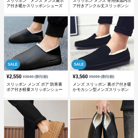
スリッポン メンズ メンズ裏ボ
スリッポン メンズ 冬用保温内ボ
ア付き暖かスリッポンシューズ
ア付きアンクル丈スリッポンシ
ューズ
SALE
SALE
¥
2,550
¥
3,560
¥
3640
(割引前)
¥
5090
(割引前)
スリッポン メンズ ボア 防寒裏
メンズ スリッポン 裏ボア付き暖
ボア付き軽量スリッポンシュー
かモカシン型メンズスリッポン
ズ