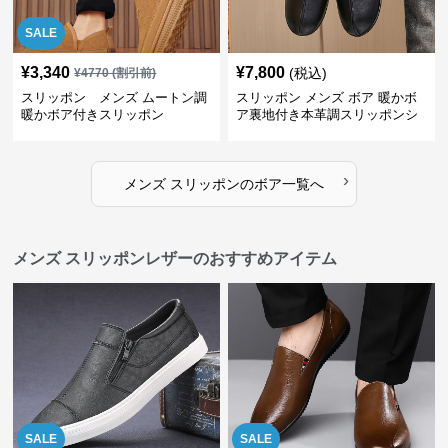
SALE
¥
3,340
¥
7,800
(税込)
¥
4770
(割引前)
スリッポン メンズ ムートン調
スリッポン メンズ ボア 暖かボ
暖かボア付きスリッポン
ア裏地付き本革調スリッポンシ
ューズ
›
メンズ スリッポン
の
ボア
一覧へ
メンズ スリッポンレザーのおすすめアイテム
SALE
SALE