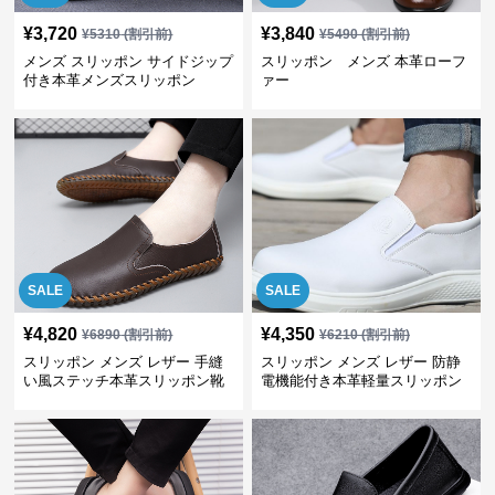
¥
3,720
¥
3,840
¥
5310
(割引前)
¥
5490
(割引前)
メンズ スリッポン サイドジップ
スリッポン メンズ 本革ローフ
付き本革メンズスリッポン
ァー
SALE
SALE
¥
4,820
¥
4,350
¥
6890
(割引前)
¥
6210
(割引前)
スリッポン メンズ レザー 手縫
スリッポン メンズ レザー 防静
い風ステッチ本革スリッポン靴
電機能付き本革軽量スリッポン