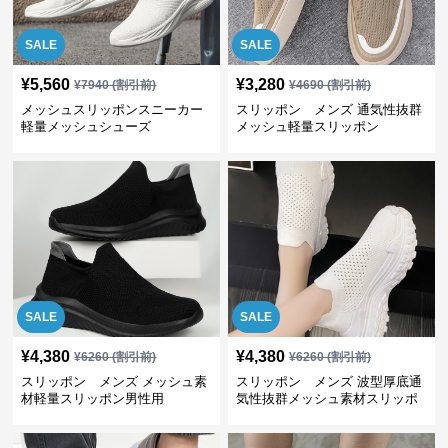
SALE
SALE
¥
5,560
¥
3,280
¥
7940
(割引前)
¥
4690
(割引前)
メッシュスリッポンスニーカー
スリッポン メンズ 通気性抜群
軽量メッシュシューズ
メッシュ軽量スリッポン
SALE
SALE
¥
4,380
¥
4,380
¥
6260
(割引前)
¥
6260
(割引前)
スリッポン メンズ メッシュ素
スリッポン メンズ 波型厚底通
材軽量スリッポン男性用
気性抜群メッシュ素材スリッポ
ン