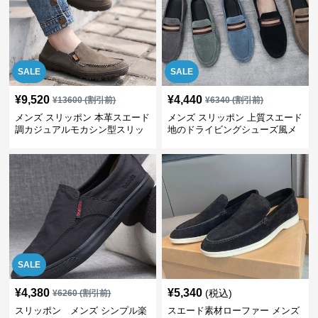
SALE
SALE
¥
9,520
¥
4,440
¥
13600
(割引前)
¥
6340
(割引前)
メンズ スリッポン 本革スエード
メンズ スリッポン 上質スエード
調カジュアルモカシン型スリッ
地のドライビングシューズ風メ
ポン
ンズスリッポン
SALE
¥
4,380
¥
5,340
(税込)
¥
6260
(割引前)
スリッポン メンズ シンプル楽
スエード素材ローファー メンズ