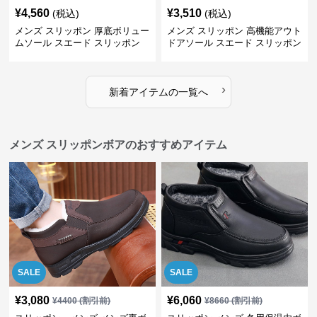
¥
4,560
¥
3,510
(税込)
(税込)
メンズ スリッポン 厚底ボリュー
メンズ スリッポン 高機能アウト
ムソール スエード スリッポン
ドアソール スエード スリッポン
›
新着アイテムの一覧へ
メンズ スリッポンボアのおすすめアイテム
SALE
SALE
¥
3,080
¥
6,060
¥
4400
(割引前)
¥
8660
(割引前)