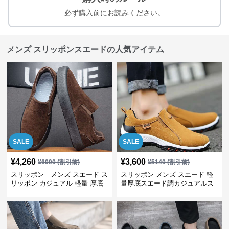
必ず購入前にお読みください。
メンズ スリッポンスエードの人気アイテム
SALE
SALE
¥
4,260
¥
3,600
¥
6090
(割引前)
¥
5140
(割引前)
スリッポン メンズ スエード ス
スリッポン メンズ スエード 軽
リッポン カジュアル 軽量 厚底
量厚底スエード調カジュアルス
リッポンシューズ