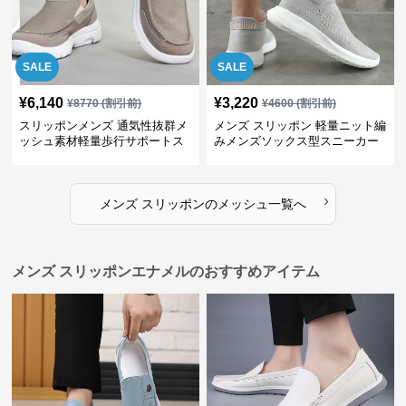
SALE
SALE
¥
6,140
¥
3,220
¥
8770
(割引前)
¥
4600
(割引前)
スリッポンメンズ 通気性抜群メ
メンズ スリッポン 軽量ニット編
ッシュ素材軽量歩行サポートス
みメンズソックス型スニーカー
ニーカー
›
メンズ スリッポン
の
メッシュ
一覧へ
メンズ スリッポンエナメルのおすすめアイテム