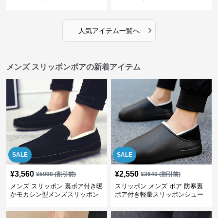
ューズ
›
人気アイテム一覧へ
メンズ スリッポンボアの新着アイテム
SALE
SALE
¥
3,560
¥
2,550
¥
5090
(割引前)
¥
3640
(割引前)
メンズ スリッポン 裏ボア付き暖
スリッポン メンズ ボア 防寒裏
かモカシン型メンズスリッポン
ボア付き軽量スリッポンシュー
ズ