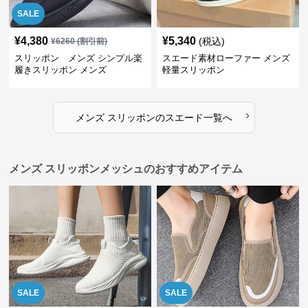
SALE
¥
4,380
¥
5,340
(税込)
¥
6260
(割引前)
スリッポン メンズ シンプル楽
スエード素材ローファー メンズ
履きスリッポン メンズ
軽量スリッポン
›
メンズ スリッポン
の
スエード
一覧へ
メンズ スリッポンメッシュのおすすめアイテム
SALE
SALE