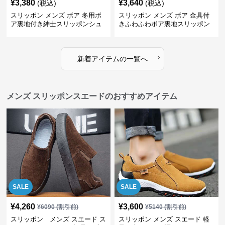
¥
3,380
¥
3,640
(税込)
(税込)
スリッポン メンズ ボア 冬用ボ
スリッポン メンズ ボア 金具付
ア裏地付き紳士スリッポンシュ
きふわふわボア裏地スリッポン
ーズ
シューズ
›
新着アイテムの一覧へ
メンズ スリッポンスエードのおすすめアイテム
SALE
SALE
¥
4,260
¥
3,600
¥
6090
(割引前)
¥
5140
(割引前)
スリッポン メンズ スエード ス
スリッポン メンズ スエード 軽