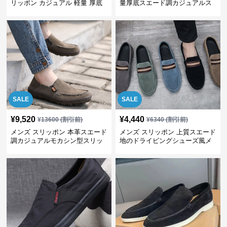
リッポン カジュアル 軽量 厚底
量厚底スエード調カジュアルス
リッポンシューズ
SALE
SALE
¥
9,520
¥
4,440
¥
13600
(割引前)
¥
6340
(割引前)
メンズ スリッポン 本革スエード
メンズ スリッポン 上質スエード
調カジュアルモカシン型スリッ
地のドライビングシューズ風メ
ポン
ンズスリッポン