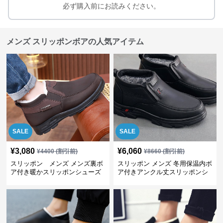
必ず購入前にお読みください。
メンズ スリッポンボアの人気アイテム
SALE
SALE
¥
3,080
¥
6,060
¥
4400
(割引前)
¥
8660
(割引前)
スリッポン メンズ メンズ裏ボ
スリッポン メンズ 冬用保温内ボ
ア付き暖かスリッポンシューズ
ア付きアンクル丈スリッポンシ
ューズ