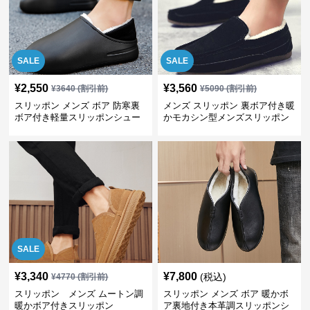
SALE
SALE
¥
2,550
¥
3,560
¥
3640
(割引前)
¥
5090
(割引前)
スリッポン メンズ ボア 防寒裏
メンズ スリッポン 裏ボア付き暖
ボア付き軽量スリッポンシュー
かモカシン型メンズスリッポン
ズ
SALE
¥
3,340
¥
7,800
(税込)
¥
4770
(割引前)
スリッポン メンズ ムートン調
スリッポン メンズ ボア 暖かボ
暖かボア付きスリッポン
ア裏地付き本革調スリッポンシ