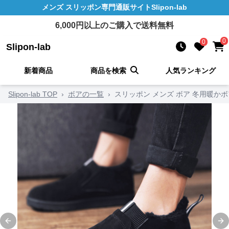
メンズ スリッポン
専門通販サイト
Slipon-lab
6,000
円以上のご購入で送料無料
0
0
Slipon-lab
新着商品
商品を検索
人気ランキング
Slipon-lab TOP
›
ボアの一覧
›
スリッポン メンズ ボア 冬用暖か
Previous slide
Ne