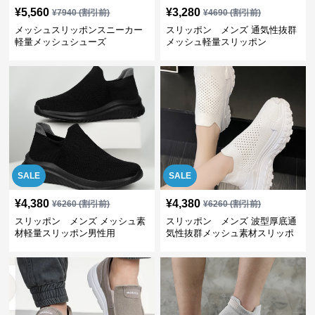
¥
5,560
¥
3,280
¥
7940
(割引前)
¥
4690
(割引前)
メッシュスリッポンスニーカー
スリッポン メンズ 通気性抜群
軽量メッシュシューズ
メッシュ軽量スリッポン
SALE
SALE
¥
4,380
¥
4,380
¥
6260
(割引前)
¥
6260
(割引前)
スリッポン メンズ メッシュ素
スリッポン メンズ 波型厚底通
材軽量スリッポン男性用
気性抜群メッシュ素材スリッポ
ン