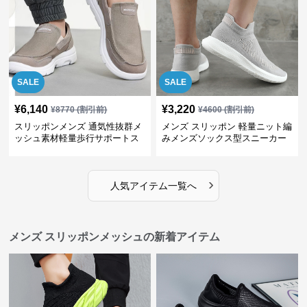
SALE
SALE
¥
6,140
¥
3,220
¥
8770
(割引前)
¥
4600
(割引前)
スリッポンメンズ 通気性抜群メ
メンズ スリッポン 軽量ニット編
ッシュ素材軽量歩行サポートス
みメンズソックス型スニーカー
ニーカー
›
人気アイテム一覧へ
メンズ スリッポンメッシュの新着アイテム