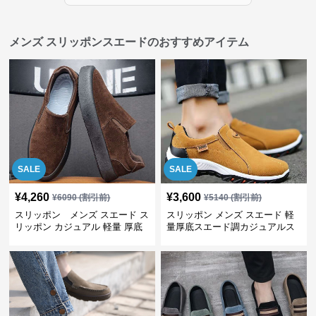
メンズ スリッポンスエードのおすすめアイテム
SALE
SALE
¥
4,260
¥
3,600
¥
6090
(割引前)
¥
5140
(割引前)
スリッポン メンズ スエード ス
スリッポン メンズ スエード 軽
リッポン カジュアル 軽量 厚底
量厚底スエード調カジュアルス
リッポンシューズ