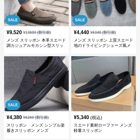
SALE
SALE
¥
9,520
¥
4,440
¥
13600
(割引前)
¥
6340
(割引前)
メンズ スリッポン 本革スエード
メンズ スリッポン 上質スエード
調カジュアルモカシン型スリッ
地のドライビングシューズ風メ
ポン
ンズスリッポン
SALE
¥
4,380
¥
5,340
(税込)
¥
6260
(割引前)
スリッポン メンズ シンプル楽
スエード素材ローファー メンズ
履きスリッポン メンズ
軽量スリッポン