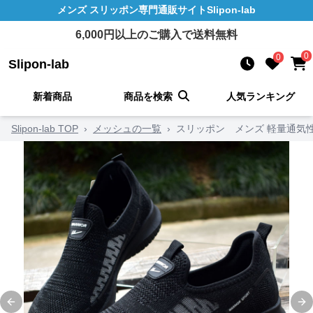
メンズ スリッポン
専門通販サイト
Slipon-lab
6,000
円以上のご購入で送料無料
0
0
Slipon-lab
新着商品
商品を検索
人気ランキング
Slipon-lab TOP
›
メッシュの一覧
›
スリッポン メンズ 軽量通気
Previous slide
Ne