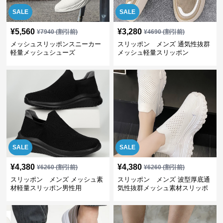
SALE
SALE
¥
5,560
¥
3,280
¥
7940
(割引前)
¥
4690
(割引前)
メッシュスリッポンスニーカー
スリッポン メンズ 通気性抜群
軽量メッシュシューズ
メッシュ軽量スリッポン
SALE
SALE
¥
4,380
¥
4,380
¥
6260
(割引前)
¥
6260
(割引前)
スリッポン メンズ メッシュ素
スリッポン メンズ 波型厚底通
材軽量スリッポン男性用
気性抜群メッシュ素材スリッポ
ン