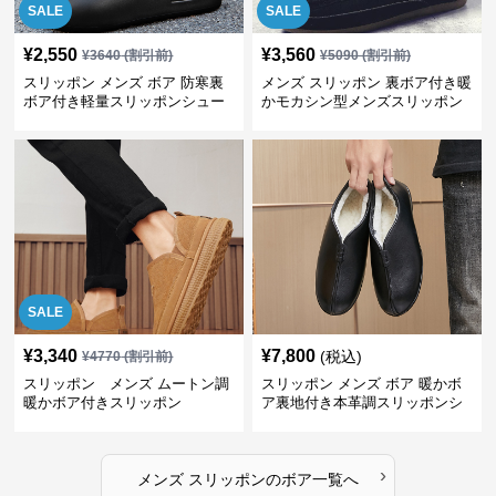
SALE
SALE
¥
2,550
¥
3,560
¥
3640
(割引前)
¥
5090
(割引前)
スリッポン メンズ ボア 防寒裏
メンズ スリッポン 裏ボア付き暖
ボア付き軽量スリッポンシュー
かモカシン型メンズスリッポン
ズ
SALE
¥
3,340
¥
7,800
(税込)
¥
4770
(割引前)
スリッポン メンズ ムートン調
スリッポン メンズ ボア 暖かボ
暖かボア付きスリッポン
ア裏地付き本革調スリッポンシ
ューズ
›
メンズ スリッポン
の
ボア
一覧へ