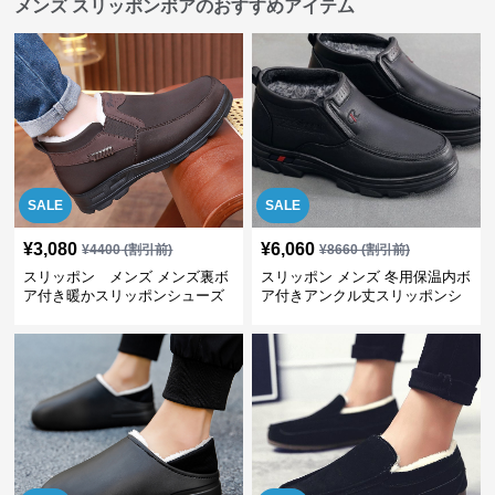
メンズ スリッポンボアのおすすめアイテム
SALE
SALE
¥
3,080
¥
6,060
¥
4400
(割引前)
¥
8660
(割引前)
スリッポン メンズ メンズ裏ボ
スリッポン メンズ 冬用保温内ボ
ア付き暖かスリッポンシューズ
ア付きアンクル丈スリッポンシ
ューズ