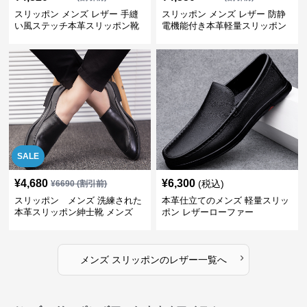
スリッポン メンズ レザー 手縫
スリッポン メンズ レザー 防静
い風ステッチ本革スリッポン靴
電機能付き本革軽量スリッポン
SALE
¥
4,680
¥
6,300
(税込)
¥
6690
(割引前)
スリッポン メンズ 洗練された
本革仕立てのメンズ 軽量スリッ
本革スリッポン紳士靴 メンズ
ポン レザーローファー
›
メンズ スリッポン
の
レザー
一覧へ