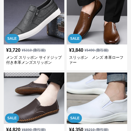
SALE
SALE
¥
3,720
¥
3,840
¥
5310
(割引前)
¥
5490
(割引前)
メンズ スリッポン サイドジップ
スリッポン メンズ 本革ローフ
付き本革メンズスリッポン
ァー
SALE
SALE
¥
4,820
¥
4,350
¥
6890
(割引前)
¥
6210
(割引前)