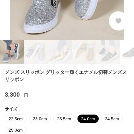
メンズ スリッポン グリッター輝くエナメル切替メンズス
リッポン
3,300
円
サイズ
22.5cm
23.0cm
23.5cm
24.0cm
24.5cm
25.0cm