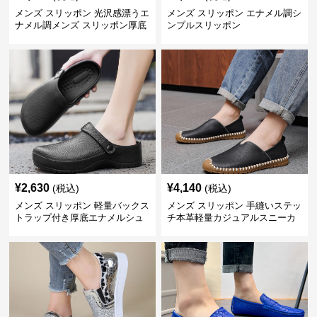
メンズ スリッポン 光沢感漂うエ
メンズ スリッポン エナメル調シ
ナメル調メンズ スリッポン厚底
ンプルスリッポン
靴
¥
2,630
¥
4,140
(税込)
(税込)
メンズ スリッポン 軽量バックス
メンズ スリッポン 手縫いステッ
トラップ付き厚底エナメルシュ
チ本革軽量カジュアルスニーカ
ーズ
ー