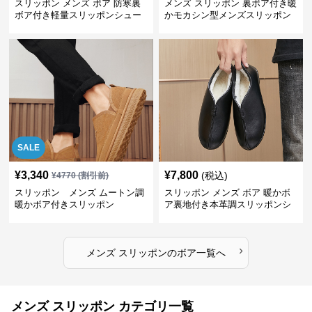
スリッポン メンズ ボア 防寒裏
メンズ スリッポン 裏ボア付き暖
ボア付き軽量スリッポンシュー
かモカシン型メンズスリッポン
ズ
SALE
¥
3,340
¥
7,800
(税込)
¥
4770
(割引前)
スリッポン メンズ ムートン調
スリッポン メンズ ボア 暖かボ
暖かボア付きスリッポン
ア裏地付き本革調スリッポンシ
ューズ
›
メンズ スリッポン
の
ボア
一覧へ
メンズ スリッポン カテゴリ一覧