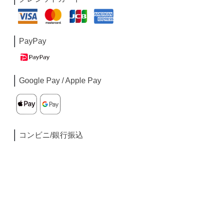
PayPay
Google Pay / Apple Pay
コンビニ/銀行振込