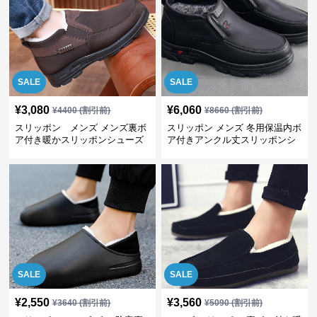
SALE
SALE
¥
3,080
¥
6,060
¥
4400
(割引前)
¥
8660
(割引前)
スリッポン メンズ メンズ裏ボ
スリッポン メンズ 冬用保温内ボ
ア付き暖かスリッポンシューズ
ア付きアンクル丈スリッポンシ
ューズ
SALE
SALE
¥
2,550
¥
3,560
¥
3640
(割引前)
¥
5090
(割引前)