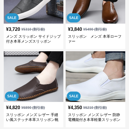
SALE
SALE
¥
3,720
¥
3,840
¥
5310
(割引前)
¥
5490
(割引前)
メンズ スリッポン サイドジップ
スリッポン メンズ 本革ローフ
付き本革メンズスリッポン
ァー
SALE
SALE
¥
4,820
¥
4,350
¥
6890
(割引前)
¥
6210
(割引前)
スリッポン メンズ レザー 手縫
スリッポン メンズ レザー 防静
い風ステッチ本革スリッポン靴
電機能付き本革軽量スリッポン