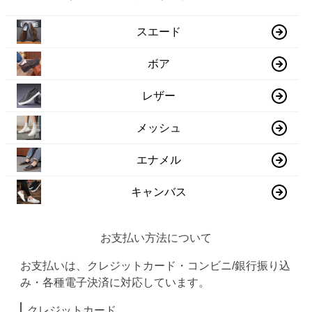
スエード
ボア
レザー
メッシュ
エナメル
キャンバス
お支払い方法について
お支払いは、クレジットカード・コンビニ/銀行振り込
み・各種電子決済に対応しています。
クレジットカード