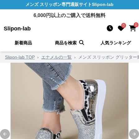
メンズ スリッポン
専門通販サイト
Slipon-lab
6,000
円以上のご購入で送料無料
0
0
Slipon-lab
新着商品
商品を検索
人気ランキング
Slipon-lab TOP
›
エナメルの一覧
›
メンズ スリッポン グリッタ
Previous slide
Ne