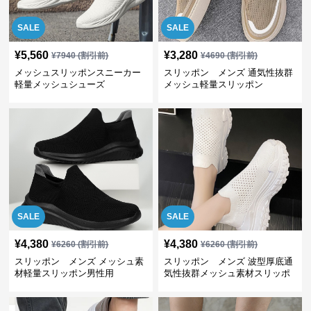
SALE
SALE
¥
5,560
¥
3,280
¥
7940
(割引前)
¥
4690
(割引前)
メッシュスリッポンスニーカー
スリッポン メンズ 通気性抜群
軽量メッシュシューズ
メッシュ軽量スリッポン
SALE
SALE
¥
4,380
¥
4,380
¥
6260
(割引前)
¥
6260
(割引前)
スリッポン メンズ メッシュ素
スリッポン メンズ 波型厚底通
材軽量スリッポン男性用
気性抜群メッシュ素材スリッポ
ン