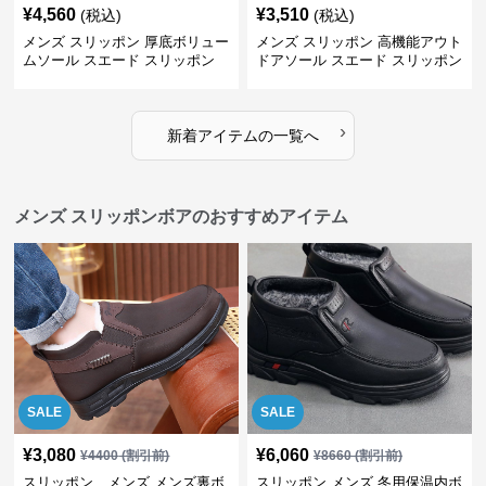
¥
4,560
¥
3,510
(税込)
(税込)
メンズ スリッポン 厚底ボリュー
メンズ スリッポン 高機能アウト
ムソール スエード スリッポン
ドアソール スエード スリッポン
›
新着アイテムの一覧へ
メンズ スリッポンボアのおすすめアイテム
SALE
SALE
¥
3,080
¥
6,060
¥
4400
(割引前)
¥
8660
(割引前)
スリッポン メンズ メンズ裏ボ
スリッポン メンズ 冬用保温内ボ