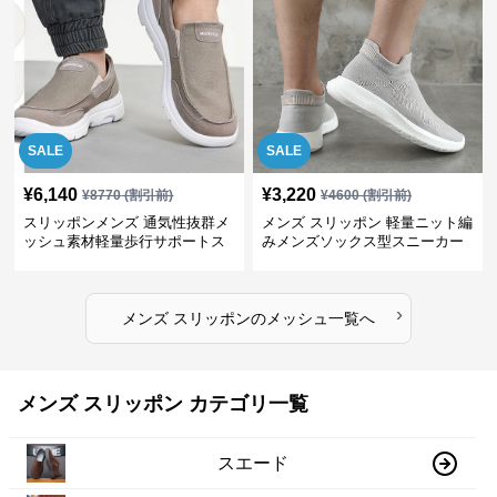
SALE
SALE
¥
6,140
¥
3,220
¥
8770
(割引前)
¥
4600
(割引前)
スリッポンメンズ 通気性抜群メ
メンズ スリッポン 軽量ニット編
ッシュ素材軽量歩行サポートス
みメンズソックス型スニーカー
ニーカー
›
メンズ スリッポン
の
メッシュ
一覧へ
メンズ スリッポン カテゴリ一覧
スエード