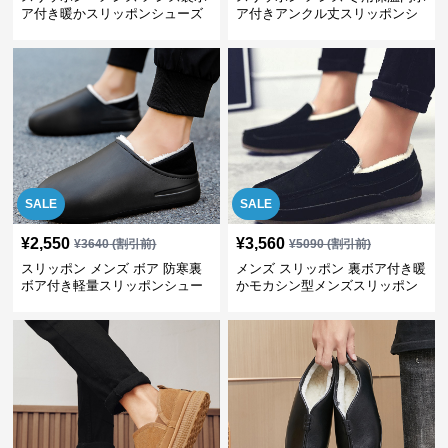
ア付き暖かスリッポンシューズ
ア付きアンクル丈スリッポンシ
ューズ
SALE
SALE
¥
2,550
¥
3,560
¥
3640
(割引前)
¥
5090
(割引前)
スリッポン メンズ ボア 防寒裏
メンズ スリッポン 裏ボア付き暖
ボア付き軽量スリッポンシュー
かモカシン型メンズスリッポン
ズ