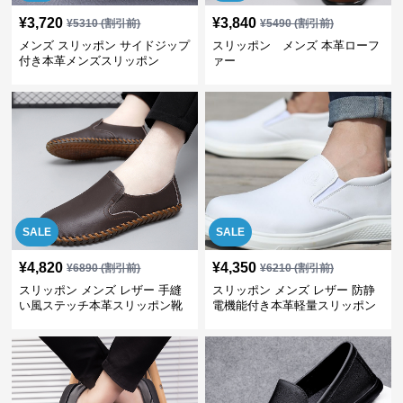
¥
3,720
¥
3,840
¥
5310
(割引前)
¥
5490
(割引前)
メンズ スリッポン サイドジップ
スリッポン メンズ 本革ローフ
付き本革メンズスリッポン
ァー
SALE
SALE
¥
4,820
¥
4,350
¥
6890
(割引前)
¥
6210
(割引前)
スリッポン メンズ レザー 手縫
スリッポン メンズ レザー 防静
い風ステッチ本革スリッポン靴
電機能付き本革軽量スリッポン