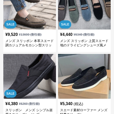
SALE
SALE
¥
9,520
¥
4,440
¥
13600
(割引前)
¥
6340
(割引前)
メンズ スリッポン 本革スエード
メンズ スリッポン 上質スエード
調カジュアルモカシン型スリッ
地のドライビングシューズ風メ
ポン
ンズスリッポン
SALE
¥
4,380
¥
5,340
(税込)
¥
6260
(割引前)
スリッポン メンズ シンプル楽
スエード素材ローファー メンズ