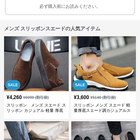
必ず購入前にお読みください。
メンズ スリッポンスエードの人気アイテム
SALE
SALE
¥
4,260
¥
3,600
¥
6090
(割引前)
¥
5140
(割引前)
スリッポン メンズ スエード ス
スリッポン メンズ スエード 軽
リッポン カジュアル 軽量 厚底
量厚底スエード調カジュアルス
リッポンシューズ