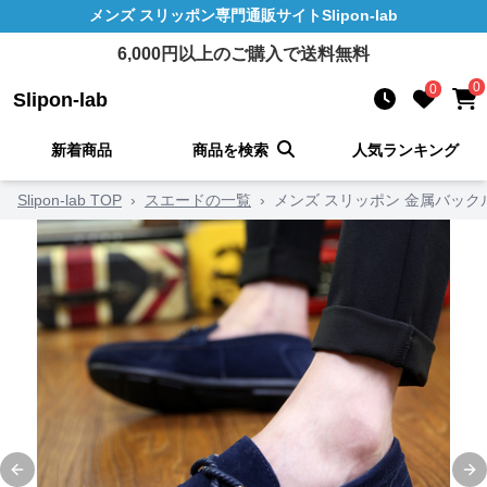
メンズ スリッポン
専門通販サイト
Slipon-lab
6,000
円以上のご購入で送料無料
0
0
Slipon-lab
新着商品
商品を検索
人気ランキング
Slipon-lab TOP
›
スエードの一覧
›
メンズ スリッポン 金属バッ
Previous slide
Ne