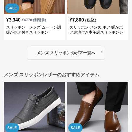
SALE
¥
3,340
¥
7,800
(税込)
¥
4770
(割引前)
スリッポン メンズ ムートン調
スリッポン メンズ ボア 暖かボ
暖かボア付きスリッポン
ア裏地付き本革調スリッポンシ
ューズ
›
メンズ スリッポン
の
ボア
一覧へ
メンズ スリッポンレザーのおすすめアイテム
SALE
SALE