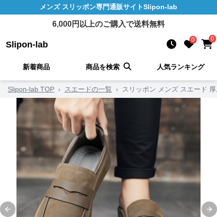
メンズ スリッポン
専門通販サイト
Slipon-lab
6,000
円以上のご購入で送料無料
0
0
Slipon-lab
新着商品
商品を検索
人気ランキング
Slipon-lab TOP
›
スエードの一覧
›
スリッポン メンズ スエード 
Previous slide
Ne