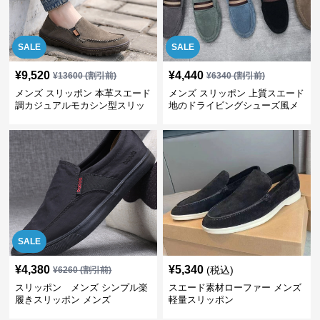
SALE
SALE
¥
9,520
¥
4,440
¥
13600
(割引前)
¥
6340
(割引前)
メンズ スリッポン 本革スエード
メンズ スリッポン 上質スエード
調カジュアルモカシン型スリッ
地のドライビングシューズ風メ
ポン
ンズスリッポン
SALE
¥
4,380
¥
5,340
(税込)
¥
6260
(割引前)
スリッポン メンズ シンプル楽
スエード素材ローファー メンズ
履きスリッポン メンズ
軽量スリッポン