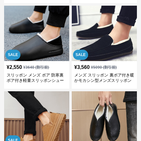
ューズ
SALE
SALE
¥
2,550
¥
3,560
¥
3640
(割引前)
¥
5090
(割引前)
スリッポン メンズ ボア 防寒裏
メンズ スリッポン 裏ボア付き暖
ボア付き軽量スリッポンシュー
かモカシン型メンズスリッポン
ズ
SALE