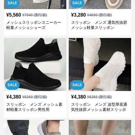
SALE
SALE
¥
5,560
¥
3,280
¥
7940
(割引前)
¥
4690
(割引前)
メッシュスリッポンスニーカー
スリッポン メンズ 通気性抜群
軽量メッシュシューズ
メッシュ軽量スリッポン
SALE
SALE
¥
4,380
¥
4,380
¥
6260
(割引前)
¥
6260
(割引前)
スリッポン メンズ メッシュ素
スリッポン メンズ 波型厚底通
材軽量スリッポン男性用
気性抜群メッシュ素材スリッポ
ン