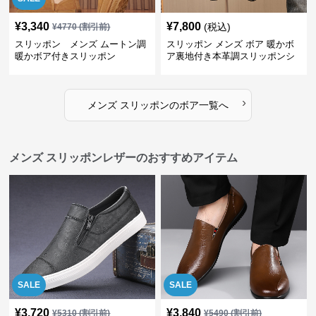
¥
3,340
¥
7,800
(税込)
¥
4770
(割引前)
スリッポン メンズ ムートン調
スリッポン メンズ ボア 暖かボ
暖かボア付きスリッポン
ア裏地付き本革調スリッポンシ
ューズ
›
メンズ スリッポン
の
ボア
一覧へ
メンズ スリッポンレザーのおすすめアイテム
SALE
SALE
¥
3,720
¥
3,840
¥
5310
(割引前)
¥
5490
(割引前)