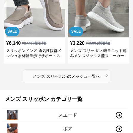
SALE
SALE
¥
6,140
¥
3,220
¥
8770
(割引前)
¥
4600
(割引前)
スリッポンメンズ 通気性抜群メ
メンズ スリッポン 軽量ニット編
ッシュ素材軽量歩行サポートス
みメンズソックス型スニーカー
ニーカー
›
メンズ スリッポン
の
メッシュ
一覧へ
メンズ スリッポン カテゴリ一覧
スエード
ボア