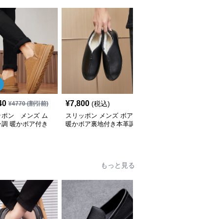
40
¥
7,800
¥
3,640
(税込)
(税込)
¥
4770
(割引前)
ッポン メンズ ム
スリッポン メンズ ボア
スリッポン メンズ ボア
ン調 暖かボア付き
暖かボア裏地付き本革調
冬用暖かボア付きスエー
ッポン
スリッポンシューズ
ド調スリッポンシューズ
もっと見る