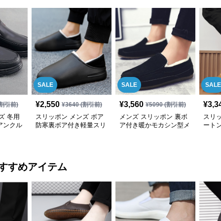
SALE
SALE
SALE
¥
2,550
¥
3,560
¥
3,3
割引前)
¥
3640
(割引前)
¥
5090
(割引前)
ズ 冬用
スリッポン メンズ ボア
メンズ スリッポン 裏ボ
スリ
アンクル
防寒裏ボア付き軽量スリ
ア付き暖かモカシン型メ
ート
ューズ
ッポンシューズ
ンズスリッポン
スリ
すすめアイテム