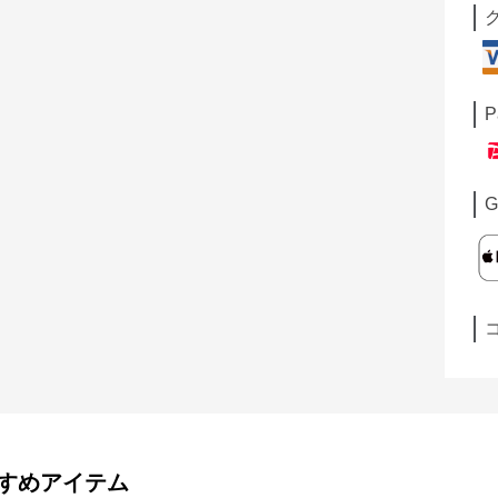
P
G
すめアイテム