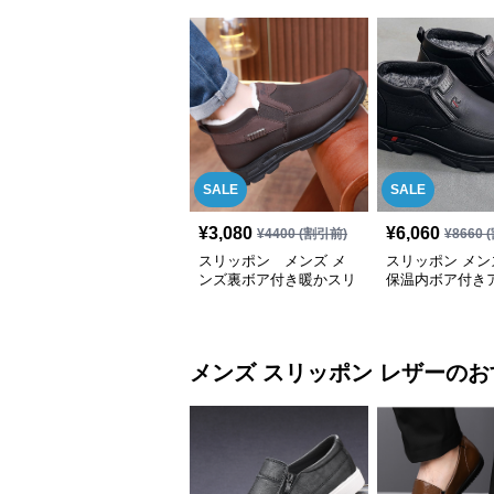
SALE
SALE
¥
3,080
¥
6,060
¥
4400
(割引前)
¥
8660
(
スリッポン メンズ メ
スリッポン メン
ンズ裏ボア付き暖かスリ
保温内ボア付き
ッポンシューズ
丈スリッポンシ
メンズ スリッポン
レザー
のお