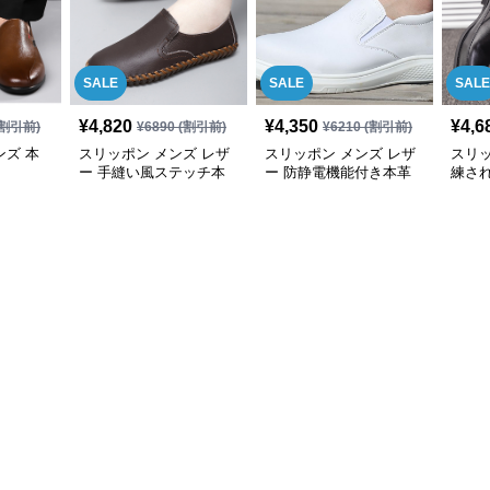
SALE
SALE
SALE
¥
4,820
¥
4,350
¥
4,6
割引前)
¥
6890
(割引前)
¥
6210
(割引前)
ズ 本
スリッポン メンズ レザ
スリッポン メンズ レザ
スリ
ー 手縫い風ステッチ本
ー 防静電機能付き本革
練さ
革スリッポン靴
軽量スリッポン
紳士靴