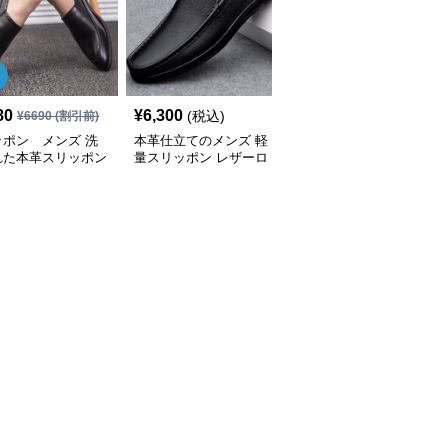
80
¥
6,300
¥
4,480
(税込)
(税込)
¥
6690
(割引前)
ッポン メンズ 洗
本革仕立てのメンズ 軽
メンズ スリッポン レザ
れた本革スリッポン
量スリッポン レザーロ
ーストライプ装飾メンズ
 メンズ
ーファー
スリッポンローファー