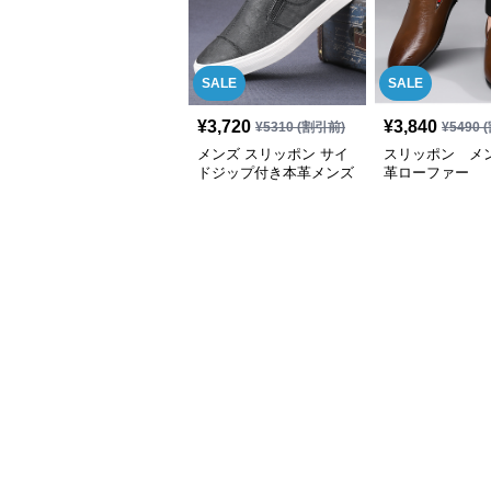
SALE
SALE
¥
3,720
¥
3,840
¥
5310
(割引前)
¥
5490
(
メンズ スリッポン サイ
スリッポン メン
ドジップ付き本革メンズ
革ローファー
スリッポン