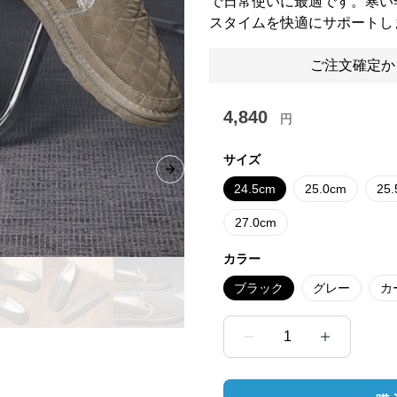
で日常使いに最適です。寒い
スタイムを快適にサポートし
ご注文確定か
4,840
円
サイズ
Next slide
24.5cm
25.0cm
25
27.0cm
カラー
ブラック
グレー
カ
1