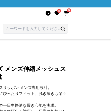
0
0
ズ メンズ伸縮メッシュス
靴
スリッポン メンズ専用設計。
にぴったりフィット、脱ぎ履きも楽々
で一日中快適な履き心地を実現。