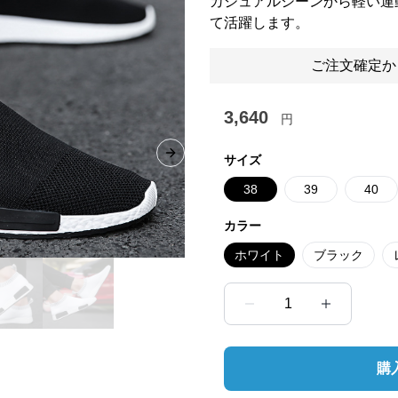
カジュアルシーンから軽い運
て活躍します。
ご注文確定か
3,640
円
サイズ
Next slide
38
39
40
カラー
ホワイト
ブラック
1
購