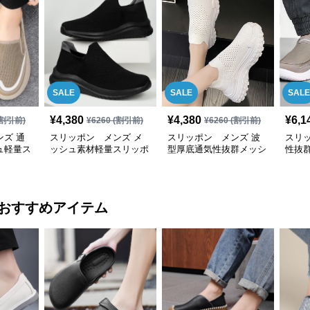
SALE
SALE
SALE
¥
4,380
¥
4,380
¥
6,1
割引前)
¥
6260
(割引前)
¥
6260
(割引前)
ズ 通
スリッポン メンズ メ
スリッポン メンズ 波
スリ
ュ軽量ス
ッシュ素材軽量スリッポ
型厚底通気性抜群メッシ
性抜
ン男性用
ュ素材スリッポン
歩行
おすすめアイテム