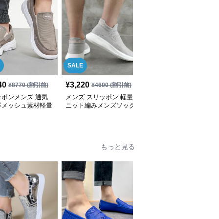
SALE
SALE
40
¥
3,220
¥
4,680
¥
8770
(割引前)
¥
4600
(割引前)
¥
6690
(割引前)
ッポンメンズ 通気
メンズ スリッポン 軽量
スリッポン メンズ メ
群メッシュ素材軽量
ニット編みメンズソック
ッシュ素材 軽量通気性
サポートスニーカー
ス型スニーカー
抜群メンズスリッポン
もっと見る