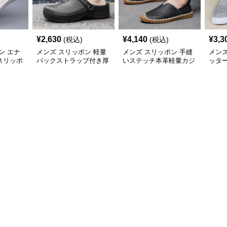
¥
2,630
¥
4,140
¥
3,3
(税込)
(税込)
ン エナ
メンズ スリッポン 軽量
メンズ スリッポン 手縫
メンズ
スリッポ
バックストラップ付き厚
いステッチ本革軽量カジ
ッタ
底エナメルシューズ
ュアルスニーカー
メン