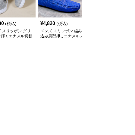
00
¥
4,820
¥
4,650
(税込)
(税込)
(税込)
 スリッポン グリ
メンズ スリッポン 編み
メンズ スリッポン 金属
ー輝くエナメル切替
込み風型押しエナメルス
装飾付きラメ切替エナメ
ズスリッポン
リッポン
ル革靴