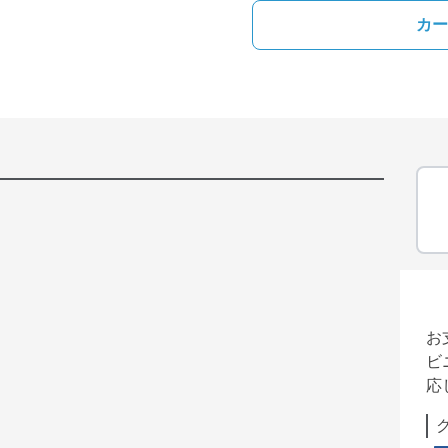
カー
お
ビ
応