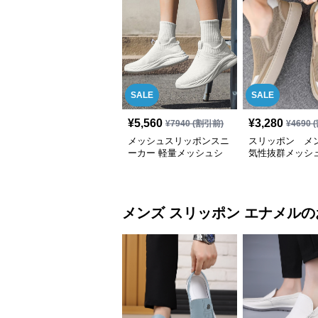
SALE
SALE
¥
5,560
¥
3,280
¥
7940
(割引前)
¥
4690
(
メッシュスリッポンスニ
スリッポン メン
ーカー 軽量メッシュシ
気性抜群メッシ
ューズ
リッポン
メンズ スリッポン
エナメル
の