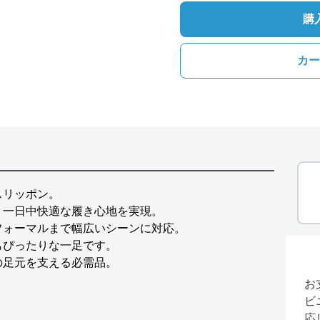
購
カー
スリッポン。
、一日中快適な履き心地を実現。
フォーマルまで幅広いシーンに対応。
もぴったりな一足です。
の足元を支える必需品。
お
ビ
応