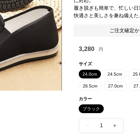
に対応。
履き脱ぎも簡単で、忙しい日
快適さと美しさを兼ね備えた
ご注文確定か
3,280
円
サイズ
Next slide
24.0cm
24.5cm
25
26.5cm
27.0cm
27
カラー
ブラック
1