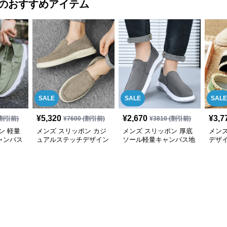
のおすすめアイテム
SALE
SALE
SALE
¥
5,320
¥
2,670
¥
3,7
割引前)
¥
7600
(割引前)
¥
3810
(割引前)
ン 軽量
メンズ スリッポン カジ
メンズ スリッポン 厚底
メンズ
ャンバス
ュアルステッチデザイン
ソール軽量キャンバス地
デザ
リッポン
軽量スリッポン
カジュアルスリッポン
地ス