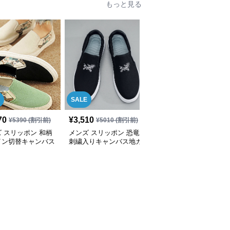
もっと見る
SALE
70
¥
3,510
¥
3,070
(税込)
¥
5390
(割引前)
¥
5010
(割引前)
 スリッポン 和柄
メンズ スリッポン 恐竜
メンズ スリッポン メン
イン切替キャンバス
刺繍入りキャンバス地カ
ズ キャンバス地 軽量ス
リッポンシューズ
ジュアルスリッポン
リッポンシューズ