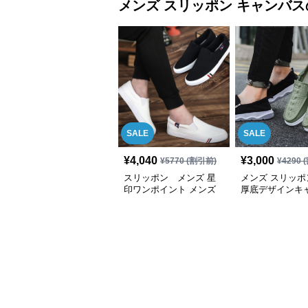
メンズ スリッポン
キャンバス
SALE
SALE
¥
4,040
¥
3,000
¥
5770
(割引前)
¥
4290
(
スリッポン メンズ 星
メンズ スリッポ
印ワンポイント メンズ
厚底デザインキ
快適スリッポン
地カジュアルス