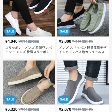
SALE
SALE
¥
4,040
¥
3,000
¥
5770
(割引前)
¥
4290
(割引前)
スリッポン メンズ 星印ワンポ
メンズ スリッポン 軽量厚底デザ
イント メンズ 快適スリッポン
インキャンバス地カジュアルス
リッポン
SALE
SALE
¥
5,320
¥
2,670
¥
7600
(割引前)
¥
3810
(割引前)