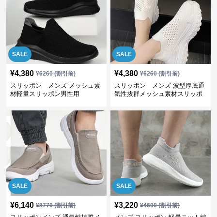
SALE
SALE
¥
4,380
¥
4,380
¥
6260
(割引前)
¥
6260
(割引前)
スリッポン メンズ メッシュ素
スリッポン メンズ 波型厚底通
材軽量スリッポン男性用
気性抜群メッシュ素材スリッポ
ン
SALE
SALE
¥
6,140
¥
3,220
¥
8770
(割引前)
¥
4600
(割引前)