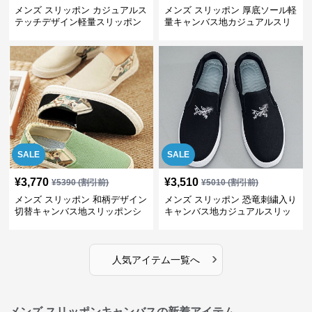
メンズ スリッポン カジュアルス
メンズ スリッポン 厚底ソール軽
テッチデザイン軽量スリッポン
量キャンバス地カジュアルスリ
ッポン
SALE
SALE
¥
3,770
¥
3,510
¥
5390
(割引前)
¥
5010
(割引前)
メンズ スリッポン 和柄デザイン
メンズ スリッポン 恐竜刺繍入り
切替キャンバス地スリッポンシ
キャンバス地カジュアルスリッ
ューズ
ポン
›
人気アイテム一覧へ
メンズ スリッポンキャンバスの新着アイテム