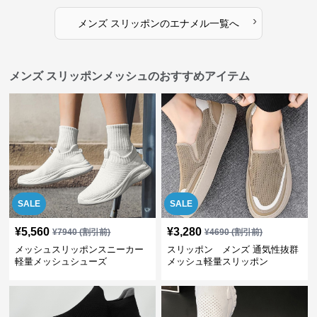
›
メンズ スリッポン
の
エナメル
一覧へ
メンズ スリッポンメッシュのおすすめアイテム
SALE
SALE
¥
5,560
¥
3,280
¥
7940
(割引前)
¥
4690
(割引前)
メッシュスリッポンスニーカー
スリッポン メンズ 通気性抜群
軽量メッシュシューズ
メッシュ軽量スリッポン