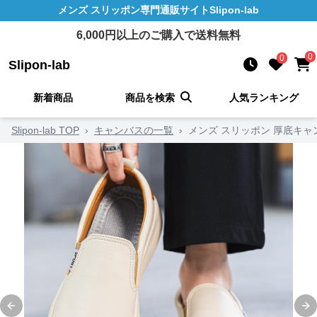
メンズ スリッポン
専門通販サイト
Slipon-lab
6,000
円以上のご購入で送料無料
0
0
Slipon-lab
新着商品
商品を検索
人気ランキング
Slipon-lab TOP
›
キャンバスの一覧
›
メンズ スリッポン 厚底キ
Previous slide
Ne