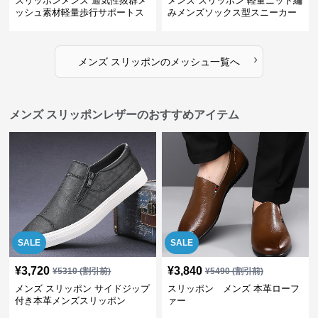
スリッポンメンズ 通気性抜群メ
メンズ スリッポン 軽量ニット編
ッシュ素材軽量歩行サポートス
みメンズソックス型スニーカー
ニーカー
›
メンズ スリッポン
の
メッシュ
一覧へ
メンズ スリッポンレザーのおすすめアイテム
SALE
SALE
¥
3,720
¥
3,840
¥
5310
(割引前)
¥
5490
(割引前)
メンズ スリッポン サイドジップ
スリッポン メンズ 本革ローフ
付き本革メンズスリッポン
ァー