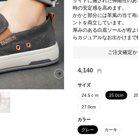
サイドに施された伸縮性のあ
時の安定感を高めます。
かかと部分には革風の当て布
ントを両立しています。
厚みのある白底ソールが程よ
らカジュアルなお出かけまで
ご注文確定か
4,140
円
Next slide
サイズ
24.5ｃｍ
25.0cm
2
27.0cm
カラー
グレー
カーキ