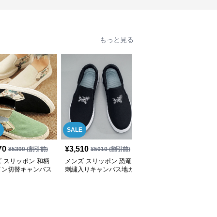
もっと見る
SALE
70
¥
3,510
¥
3,070
(税込)
¥
5390
(割引前)
¥
5010
(割引前)
 スリッポン 和柄
メンズ スリッポン 恐竜
メンズ スリッポン メン
イン切替キャンバス
刺繍入りキャンバス地カ
ズ キャンバス地 軽量ス
リッポンシューズ
ジュアルスリッポン
リッポンシューズ