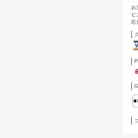
お
ビ
応
P
G