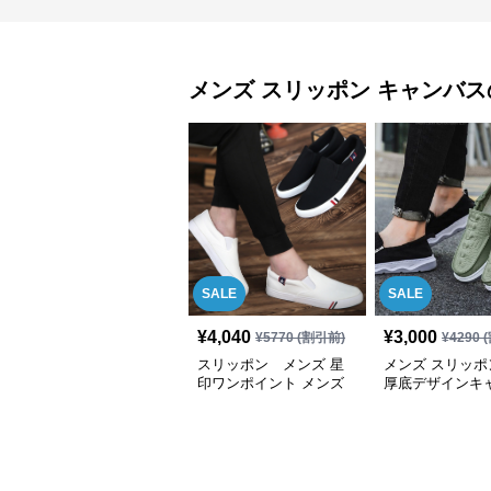
メンズ スリッポン
キャンバス
SALE
SALE
¥
4,040
¥
3,000
¥
5770
(割引前)
¥
4290
(
スリッポン メンズ 星
メンズ スリッポ
印ワンポイント メンズ
厚底デザインキ
快適スリッポン
地カジュアルス