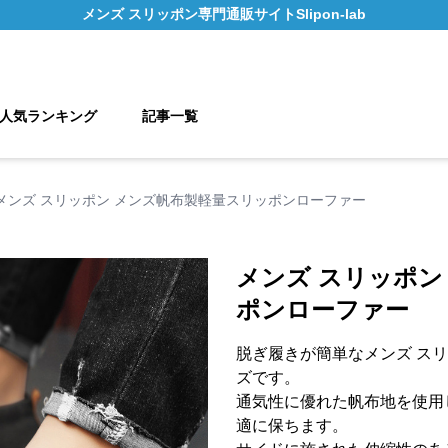
メンズ スリッポン
専門通販サイト
Slipon-lab
人気ランキング
記事一覧
メンズ スリッポン メンズ帆布製軽量スリッポンローファー
メンズ スリッポン
ポンローファー
脱ぎ履きが簡単なメンズ ス
ズです。
通気性に優れた帆布地を使用
適に保ちます。