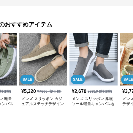
のおすすめアイテム
SALE
SALE
SALE
¥
5,320
¥
2,670
¥
3,7
割引前)
¥
7600
(割引前)
¥
3810
(割引前)
ン 軽量
メンズ スリッポン カジ
メンズ スリッポン 厚底
メンズ
ャンバス
ュアルステッチデザイン
ソール軽量キャンバス地
デザ
リッポン
軽量スリッポン
カジュアルスリッポン
地ス