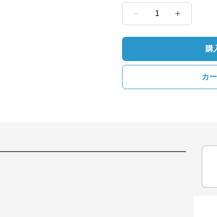
1
購
カー