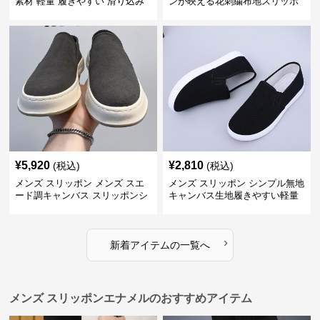
素材 軽量 履きやすい 滑り込み
ンが映える花刺繍布地スリッポ
式
ン
¥
5,920
¥
2,810
(税込)
(税込)
メンズ スリッポン メンズ スエ
メンズ スリッポン シンプル無地
ード調キャンバス スリッポンシ
キャンバス生地履きやすい軽量
ューズ
スリッポン
›
新着アイテムの一覧へ
メンズ スリッポンエナメルのおすすめアイテム