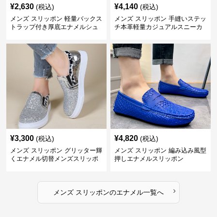
¥
2,630
¥
4,140
(税込)
(税込)
メンズ スリッポン 軽量バックス
メンズ スリッポン 手縫いステッ
トラップ付き厚底エナメルシュ
チ本革軽量カジュアルスニーカ
ーズ
ー
¥
3,300
¥
4,820
(税込)
(税込)
メンズ スリッポン グリッター輝
メンズ スリッポン 編み込み風型
くエナメル切替メンズスリッポ
押しエナメルスリッポン
ン
›
メンズ スリッポン
の
エナメル
一覧へ