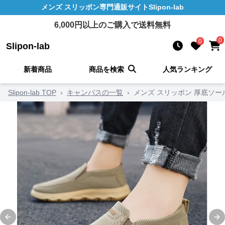
メンズ スリッポン
専門通販サイト
Slipon-lab
6,000
円以上のご購入で送料無料
0
0
Slipon-lab
新着商品
商品を検索
人気ランキング
Slipon-lab TOP
›
キャンバスの一覧
›
メンズ スリッポン 厚底ソー
Previous slide
Ne