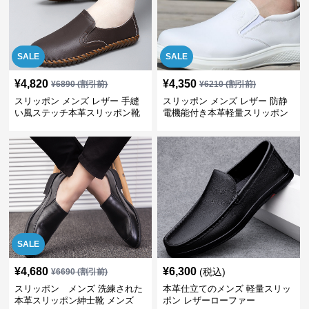
SALE
SALE
¥
4,820
¥
4,350
¥
6890
(割引前)
¥
6210
(割引前)
スリッポン メンズ レザー 手縫
スリッポン メンズ レザー 防静
い風ステッチ本革スリッポン靴
電機能付き本革軽量スリッポン
SALE
¥
4,680
¥
6,300
(税込)
¥
6690
(割引前)
スリッポン メンズ 洗練された
本革仕立てのメンズ 軽量スリッ
本革スリッポン紳士靴 メンズ
ポン レザーローファー