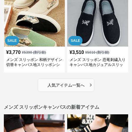
SALE
SALE
¥
3,770
¥
3,510
¥
5390
(割引前)
¥
5010
(割引前)
メンズ スリッポン 和柄デザイン
メンズ スリッポン 恐竜刺繍入り
切替キャンバス地スリッポンシ
キャンバス地カジュアルスリッ
ューズ
ポン
›
人気アイテム一覧へ
メンズ スリッポンキャンバスの新着アイテム