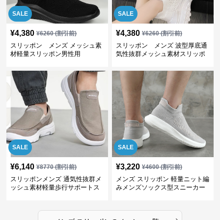
SALE
SALE
¥
4,380
¥
4,380
¥
6260
(割引前)
¥
6260
(割引前)
スリッポン メンズ メッシュ素
スリッポン メンズ 波型厚底通
材軽量スリッポン男性用
気性抜群メッシュ素材スリッポ
ン
SALE
SALE
¥
6,140
¥
3,220
¥
8770
(割引前)
¥
4600
(割引前)
スリッポンメンズ 通気性抜群メ
メンズ スリッポン 軽量ニット編
ッシュ素材軽量歩行サポートス
みメンズソックス型スニーカー
ニーカー
›