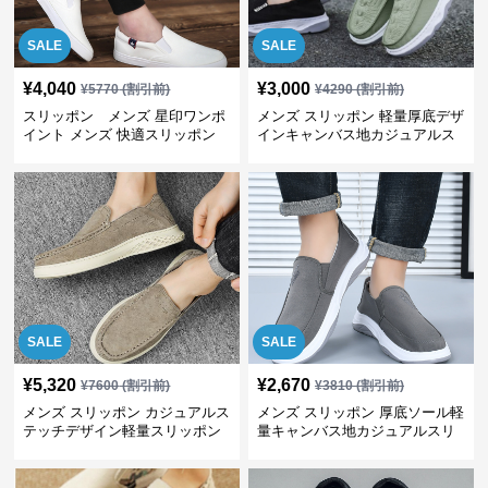
SALE
SALE
¥
4,040
¥
3,000
¥
5770
(割引前)
¥
4290
(割引前)
スリッポン メンズ 星印ワンポ
メンズ スリッポン 軽量厚底デザ
イント メンズ 快適スリッポン
インキャンバス地カジュアルス
リッポン
SALE
SALE
¥
5,320
¥
2,670
¥
7600
(割引前)
¥
3810
(割引前)
メンズ スリッポン カジュアルス
メンズ スリッポン 厚底ソール軽
テッチデザイン軽量スリッポン
量キャンバス地カジュアルスリ
ッポン