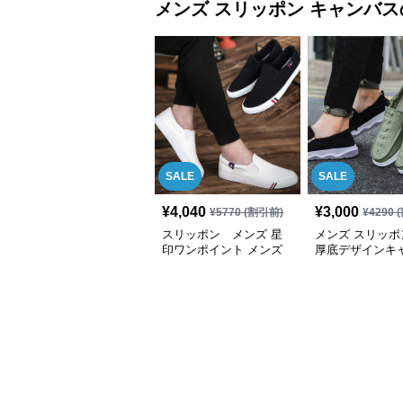
メンズ スリッポン
キャンバス
SALE
SALE
¥
4,040
¥
3,000
¥
5770
(割引前)
¥
4290
(
スリッポン メンズ 星
メンズ スリッポ
印ワンポイント メンズ
厚底デザインキ
快適スリッポン
地カジュアルス