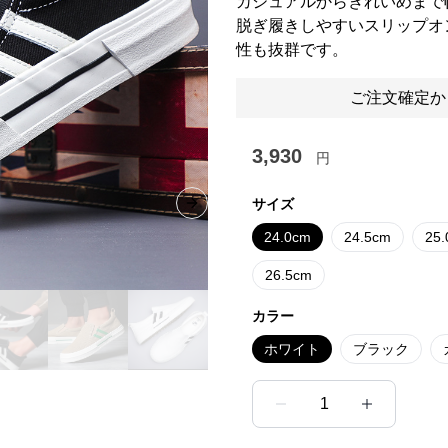
カジュアルからきれいめまで
脱ぎ履きしやすいスリップオ
性も抜群です。
ご注文確定か
3,930
円
サイズ
Next slide
24.0cm
24.5cm
25
26.5cm
カラー
ホワイト
ブラック
1