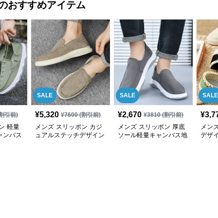
のおすすめアイテム
SALE
SALE
SALE
¥
5,320
¥
2,670
¥
3,7
割引前)
¥
7600
(割引前)
¥
3810
(割引前)
ン 軽量
メンズ スリッポン カジ
メンズ スリッポン 厚底
メンズ
ャンバス
ュアルステッチデザイン
ソール軽量キャンバス地
デザ
リッポン
軽量スリッポン
カジュアルスリッポン
地ス