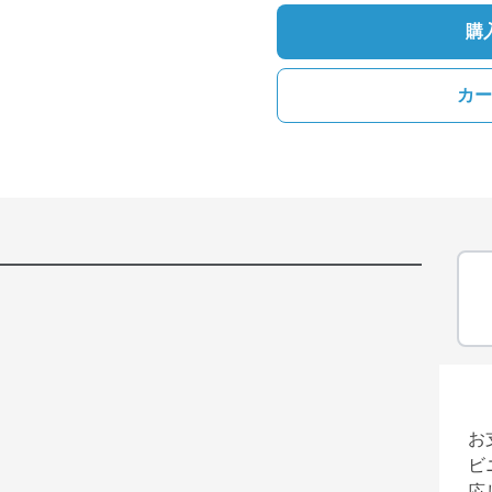
購
カー
お
ビ
応