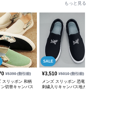
もっと見る
SALE
70
¥
3,510
¥
3,070
(税込)
¥
5390
(割引前)
¥
5010
(割引前)
 スリッポン 和柄
メンズ スリッポン 恐竜
メンズ スリッポン メン
イン切替キャンバス
刺繍入りキャンバス地カ
ズ キャンバス地 軽量ス
リッポンシューズ
ジュアルスリッポン
リッポンシューズ