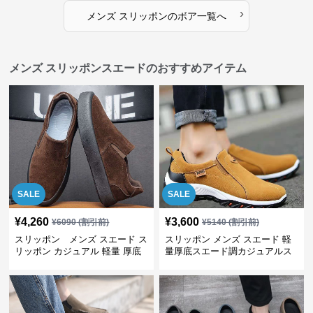
›
メンズ スリッポン
の
ボア
一覧へ
メンズ スリッポンスエードのおすすめアイテム
SALE
SALE
¥
4,260
¥
3,600
¥
6090
(割引前)
¥
5140
(割引前)
スリッポン メンズ スエード ス
スリッポン メンズ スエード 軽
リッポン カジュアル 軽量 厚底
量厚底スエード調カジュアルス
リッポンシューズ