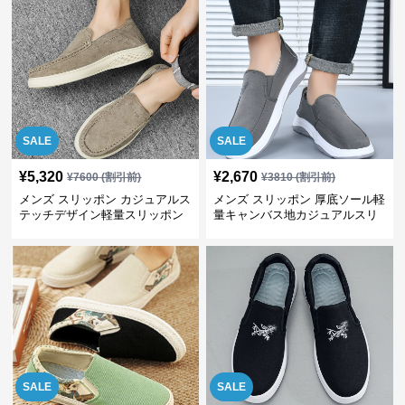
SALE
SALE
¥
5,320
¥
2,670
¥
7600
(割引前)
¥
3810
(割引前)
メンズ スリッポン カジュアルス
メンズ スリッポン 厚底ソール軽
テッチデザイン軽量スリッポン
量キャンバス地カジュアルスリ
ッポン
SALE
SALE