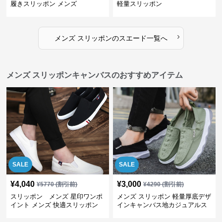
履きスリッポン メンズ
軽量スリッポン
›
メンズ スリッポン
の
スエード
一覧へ
メンズ スリッポンキャンバスのおすすめアイテム
SALE
SALE
¥
4,040
¥
3,000
¥
5770
(割引前)
¥
4290
(割引前)
スリッポン メンズ 星印ワンポ
メンズ スリッポン 軽量厚底デザ
イント メンズ 快適スリッポン
インキャンバス地カジュアルス
リッポン