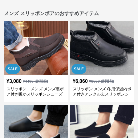
メンズ スリッポンボアのおすすめアイテム
SALE
SALE
¥
3,080
¥
6,060
¥
4400
(割引前)
¥
8660
(割引前)
スリッポン メンズ メンズ裏ボ
スリッポン メンズ 冬用保温内ボ
ア付き暖かスリッポンシューズ
ア付きアンクル丈スリッポンシ
ューズ