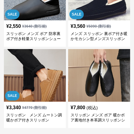
SALE
SALE
¥
2,550
¥
3,560
¥
3640
(割引前)
¥
5090
(割引前)
スリッポン メンズ ボア 防寒裏
メンズ スリッポン 裏ボア付き暖
ボア付き軽量スリッポンシュー
かモカシン型メンズスリッポン
ズ
SALE
¥
3,340
¥
7,800
(税込)
¥
4770
(割引前)
スリッポン メンズ ムートン調
スリッポン メンズ ボア 暖かボ
暖かボア付きスリッポン
ア裏地付き本革調スリッポンシ
ューズ