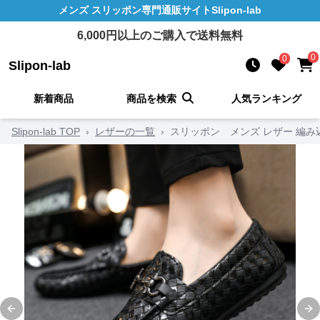
メンズ スリッポン
専門通販サイト
Slipon-lab
6,000
円以上のご購入で送料無料
0
0
Slipon-lab
新着商品
商品を検索
人気ランキング
Slipon-lab TOP
›
レザーの一覧
›
スリッポン メンズ レザー 編
Previous slide
Ne