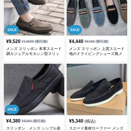
SALE
SALE
¥
9,520
¥
4,440
¥
13600
(割引前)
¥
6340
(割引前)
メンズ スリッポン 本革スエード
メンズ スリッポン 上質スエード
調カジュアルモカシン型スリッ
地のドライビングシューズ風メ
ポン
ンズスリッポン
SALE
¥
4,380
¥
5,340
(税込)
¥
6260
(割引前)
スリッポン メンズ シンプル楽
スエード素材ローファー メンズ