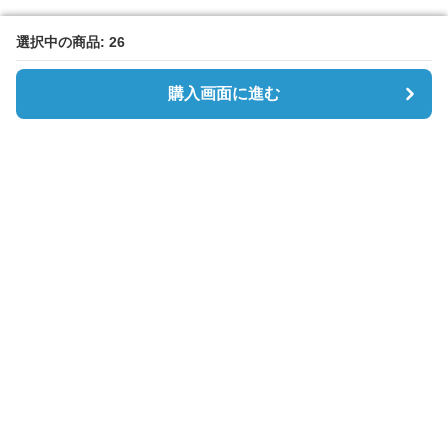
選択中の商品: 26
選択中の商品: 26
購入画面に進む
購入画面に進む
Slipon-lab
について
利用規約