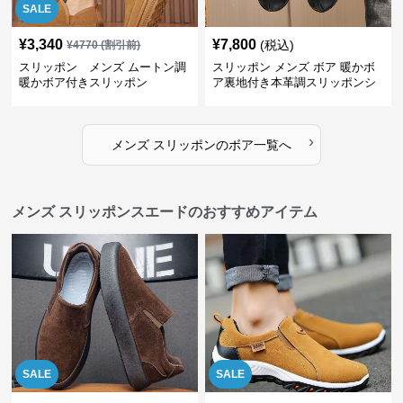
SALE
¥
3,340
¥
7,800
(税込)
¥
4770
(割引前)
スリッポン メンズ ムートン調
スリッポン メンズ ボア 暖かボ
暖かボア付きスリッポン
ア裏地付き本革調スリッポンシ
ューズ
›
メンズ スリッポン
の
ボア
一覧へ
メンズ スリッポンスエードのおすすめアイテム
SALE
SALE