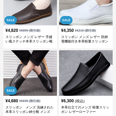
SALE
SALE
¥
4,820
¥
4,350
¥
6890
(割引前)
¥
6210
(割引前)
スリッポン メンズ レザー 手縫
スリッポン メンズ レザー 防静
い風ステッチ本革スリッポン靴
電機能付き本革軽量スリッポン
SALE
¥
4,680
¥
6,300
(税込)
¥
6690
(割引前)
スリッポン メンズ 洗練された
本革仕立てのメンズ 軽量スリッ
本革スリッポン紳士靴 メンズ
ポン レザーローファー