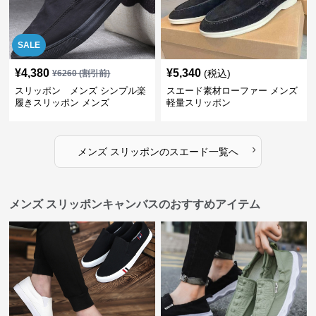
SALE
¥
4,380
¥
5,340
(税込)
¥
6260
(割引前)
スリッポン メンズ シンプル楽
スエード素材ローファー メンズ
履きスリッポン メンズ
軽量スリッポン
›
メンズ スリッポン
の
スエード
一覧へ
メンズ スリッポンキャンバスのおすすめアイテム