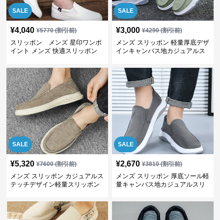
SALE
SALE
¥
4,040
¥
3,000
¥
5770
(割引前)
¥
4290
(割引前)
スリッポン メンズ 星印ワンポ
メンズ スリッポン 軽量厚底デザ
イント メンズ 快適スリッポン
インキャンバス地カジュアルス
リッポン
SALE
SALE
¥
5,320
¥
2,670
¥
7600
(割引前)
¥
3810
(割引前)
メンズ スリッポン カジュアルス
メンズ スリッポン 厚底ソール軽
テッチデザイン軽量スリッポン
量キャンバス地カジュアルスリ
ッポン