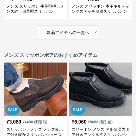
メンズ スリッポン 牛革型押しメ
メンズ スリッポン 本革キルティ
ンズ紳士用革靴スリッポン
ングステッチ厚底スリッポンシ
ューズ
›
新着アイテムの一覧へ
メンズ スリッポンボアのおすすめアイテム
SALE
SALE
¥
3,080
¥
6,060
¥
4400
(割引前)
¥
8660
(割引前)
スリッポン メンズ メンズ裏ボ
スリッポン メンズ 冬用保温内ボ
ア付き暖かスリッポンシューズ
ア付きアンクル丈スリッポンシ