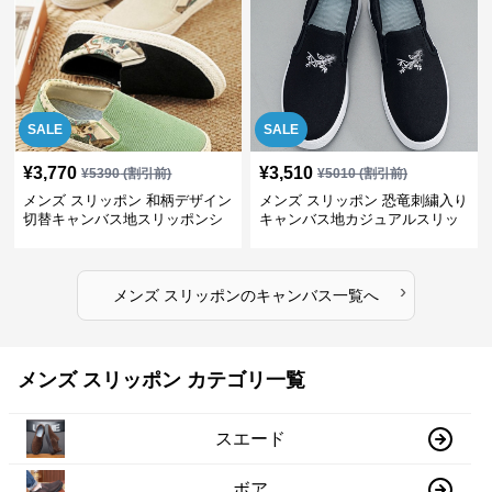
SALE
SALE
¥
3,770
¥
3,510
¥
5390
(割引前)
¥
5010
(割引前)
メンズ スリッポン 和柄デザイン
メンズ スリッポン 恐竜刺繍入り
切替キャンバス地スリッポンシ
キャンバス地カジュアルスリッ
ューズ
ポン
›
メンズ スリッポン
の
キャンバス
一覧へ
メンズ スリッポン カテゴリ一覧
スエード
ボア