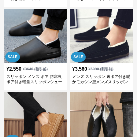
ューズ
SALE
SALE
¥
2,550
¥
3,560
¥
3640
(割引前)
¥
5090
(割引前)
スリッポン メンズ ボア 防寒裏
メンズ スリッポン 裏ボア付き暖
ボア付き軽量スリッポンシュー
かモカシン型メンズスリッポン
ズ