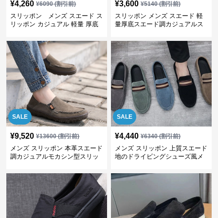
¥
4,260
¥
3,600
¥
6090
(割引前)
¥
5140
(割引前)
スリッポン メンズ スエード ス
スリッポン メンズ スエード 軽
リッポン カジュアル 軽量 厚底
量厚底スエード調カジュアルス
リッポンシューズ
SALE
SALE
¥
9,520
¥
4,440
¥
13600
(割引前)
¥
6340
(割引前)
メンズ スリッポン 本革スエード
メンズ スリッポン 上質スエード
調カジュアルモカシン型スリッ
地のドライビングシューズ風メ
ポン
ンズスリッポン