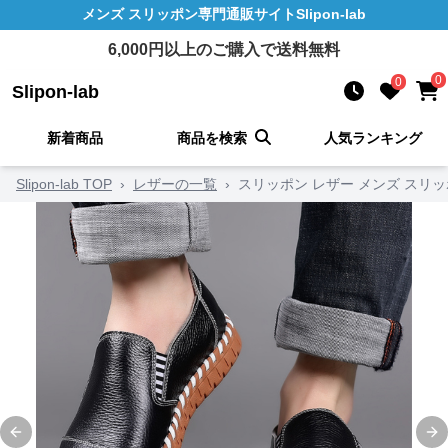
メンズ スリッポン
専門通販サイト
Slipon-lab
6,000
円以上のご購入で送料無料
0
0
Slipon-lab
新着商品
商品を検索
人気ランキング
Slipon-lab TOP
›
レザーの一覧
›
スリッポン レザー メンズ スリッ
Previous slide
Ne