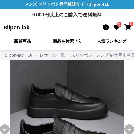
メンズ スリッポン
専門通販サイト
Slipon-lab
6,000
円以上のご購入で送料無料
0
0
Slipon-lab
新着商品
商品を検索
人気ランキング
Slipon-lab TOP
›
レザーの一覧
›
スリッポン メンズ 紳士用本革
Previous slide
Ne