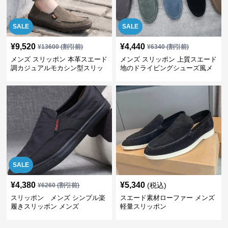
SALE
SALE
¥
9,520
¥
4,440
¥
13600
(割引前)
¥
6340
(割引前)
メンズ スリッポン 本革スエード
メンズ スリッポン 上質スエード
調カジュアルモカシン型スリッ
地のドライビングシューズ風メ
ポン
ンズスリッポン
SALE
¥
4,380
¥
5,340
(税込)
¥
6260
(割引前)
スリッポン メンズ シンプル楽
スエード素材ローファー メンズ
履きスリッポン メンズ
軽量スリッポン