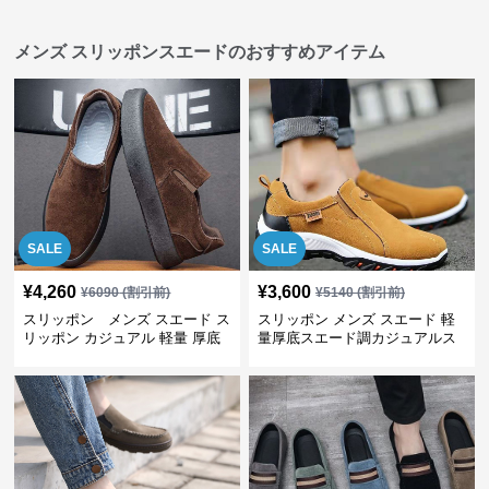
メンズ スリッポンスエードのおすすめアイテム
SALE
SALE
¥
4,260
¥
3,600
¥
6090
(割引前)
¥
5140
(割引前)
スリッポン メンズ スエード ス
スリッポン メンズ スエード 軽
リッポン カジュアル 軽量 厚底
量厚底スエード調カジュアルス
リッポンシューズ