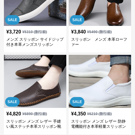
SALE
SALE
¥
3,720
¥
3,840
¥
5310
(割引前)
¥
5490
(割引前)
メンズ スリッポン サイドジップ
スリッポン メンズ 本革ローフ
付き本革メンズスリッポン
ァー
SALE
SALE
¥
4,820
¥
4,350
¥
6890
(割引前)
¥
6210
(割引前)
スリッポン メンズ レザー 手縫
スリッポン メンズ レザー 防静
い風ステッチ本革スリッポン靴
電機能付き本革軽量スリッポン