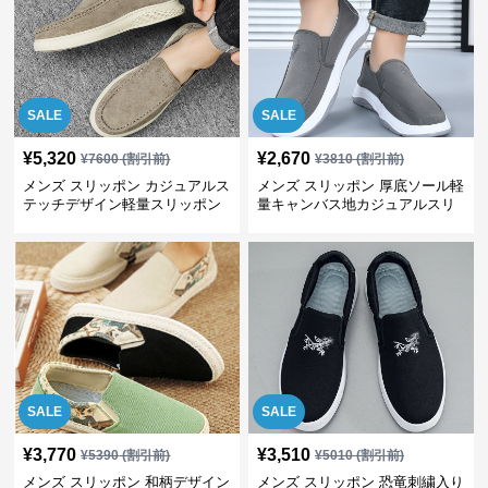
SALE
SALE
¥
5,320
¥
2,670
¥
7600
(割引前)
¥
3810
(割引前)
メンズ スリッポン カジュアルス
メンズ スリッポン 厚底ソール軽
テッチデザイン軽量スリッポン
量キャンバス地カジュアルスリ
ッポン
SALE
SALE
¥
3,770
¥
3,510
¥
5390
(割引前)
¥
5010
(割引前)
メンズ スリッポン 和柄デザイン
メンズ スリッポン 恐竜刺繍入り