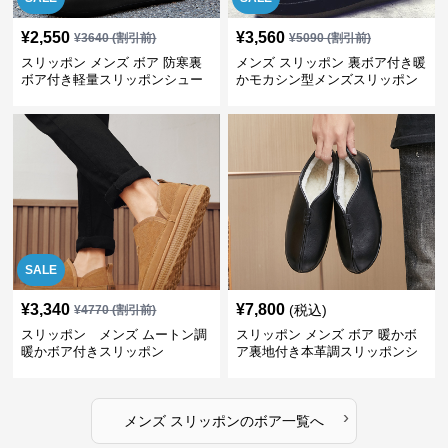
¥
2,550
¥
3,560
¥
3640
(割引前)
¥
5090
(割引前)
スリッポン メンズ ボア 防寒裏
メンズ スリッポン 裏ボア付き暖
ボア付き軽量スリッポンシュー
かモカシン型メンズスリッポン
ズ
SALE
¥
3,340
¥
7,800
(税込)
¥
4770
(割引前)
スリッポン メンズ ムートン調
スリッポン メンズ ボア 暖かボ
暖かボア付きスリッポン
ア裏地付き本革調スリッポンシ
ューズ
›
メンズ スリッポン
の
ボア
一覧へ