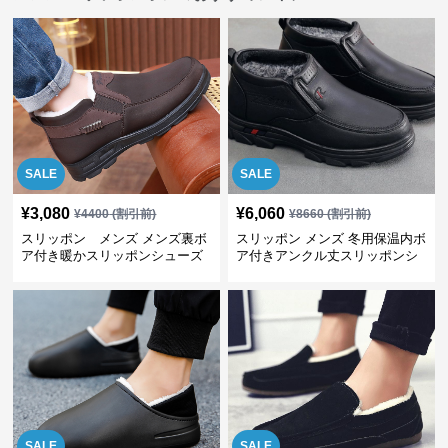
SALE
SALE
¥
3,080
¥
6,060
¥
4400
(割引前)
¥
8660
(割引前)
スリッポン メンズ メンズ裏ボ
スリッポン メンズ 冬用保温内ボ
ア付き暖かスリッポンシューズ
ア付きアンクル丈スリッポンシ
ューズ
SALE
SALE