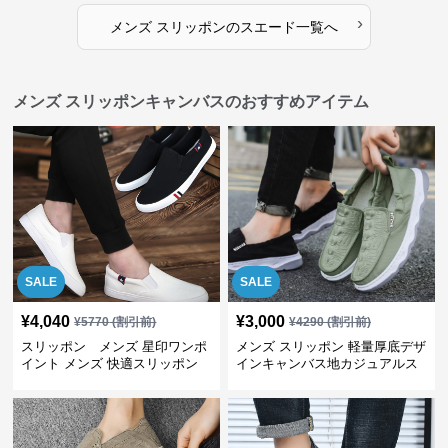
›
メンズ スリッポン
の
スエード
一覧へ
メンズ スリッポンキャンバスのおすすめアイテム
SALE
SALE
¥
4,040
¥
3,000
¥
5770
(割引前)
¥
4290
(割引前)
スリッポン メンズ 星印ワンポ
メンズ スリッポン 軽量厚底デザ
イント メンズ 快適スリッポン
インキャンバス地カジュアルス
リッポン